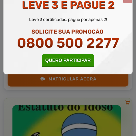
LEVE 3 E PAGUE 2
Leve 3 certificados, pague por apenas 2!
Administração
10 a 60 horas
SOLICITE SUA PROMOÇÃO
Gestão de Políticas Públicas e Processos
0800 500 2277
Administrativos
Curso Livre
Curso
Gratuito
QUERO PARTICIPAR
3,0 · Estrelas
CURSO ON-LINE
MATRICULAR AGORA