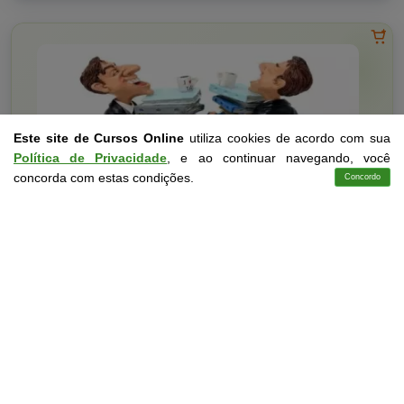
Este site de Cursos Online
utiliza cookies de acordo com sua
Política de Privacidade
, e ao continuar navegando, você
concorda com estas condições.
Concordo
Cursos
Aplicativo
Login
Contato
Direito
10 a 30 horas
Básico em Gestão Pública e Princípios Administrativos
Curso Livre
Curso
Gratuito
3,0 · Estrelas
CURSO ON-LINE