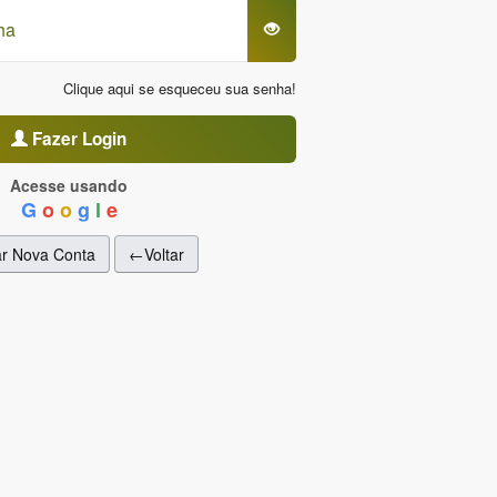
Clique aqui se esqueceu sua senha!
Fazer Login
Acesse usando
G
o
o
g
l
e
ar Nova Conta
←Voltar