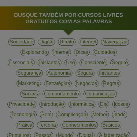
BUSQUE TAMBÉM POR CURSOS LIVRES
GRATUITOS COM AS PALAVRAS
Sociedade
Digital
Direito
Internet
Navegação
Explorando
Internet
Dicas
Cuidados
Essenciais
Iniciantes
Uso
Consciente
Seguro
Segurança
Autonomia
Segura
Iniciantes
Marketing
Estratégias
Negócios
Regras
Sociais
Comportamento
Comunicação
Privacidade
Introdução
Informática
Dia
Idosos
Tecnologia
Sem
Complicação
Melhor
Idade
Prática
Terceira
Conhecimentos
Básicos
Primeiros
Passos
Mundo
Digital
Alfabetização