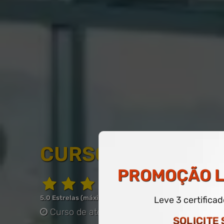
CURSO LIVRE DE E
PROMOÇÃO
L
5.0 Estrelas (máximo de 5.0)
Leve 3 certifica
Curso de até 60 horas
-
COM CERTIFICAD
SOLICITE