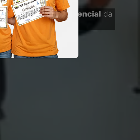
cista Predial e Residencial
da