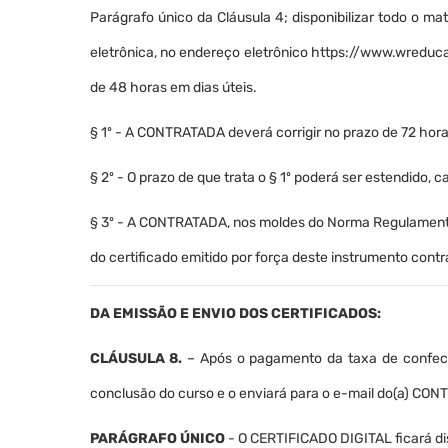
Parágrafo único da Cláusula 4; disponibilizar todo o m
eletrônica, no endereço eletrônico https://www.wreduc
de 48 horas em dias úteis.
§ 1º - A CONTRATADA deverá corrigir no prazo de 72 hora
§ 2º - O prazo de que trata o § 1º poderá ser estendido, 
§ 3º - A CONTRATADA, nos moldes do Norma Regulamentado
do certificado emitido por força deste instrumento contr
DA EMISSÃO E ENVIO DOS CERTIFICADOS:
CLÁUSULA 8.
– Após o pagamento da taxa de confecçã
conclusão do curso e o enviará para o e-mail do(a) CON
PARÁGRAFO ÚNICO
- O CERTIFICADO DIGITAL ficará di