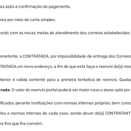
) dias após a confirmação do pagamento.
eios por meio de carta simples.
 acordo com as novas metas de atendimento dos correios estabelecidas
o remetente, a CONTRATADA, por impossibilidade de entrega dos Correio
CONTRATADA um novo endereço, a fim de que esta faça o reenvio do(s) m
rior é válida somente para a primeira tentativa de reenvio. Qualqu
trada
. O valor do reenvio postal poderá ser maior caso o aluno opte p
ficados perante Instituições com normas internas próprias, bem com
s e normas internas de cada caso, sendo dever do(a) CONTRATANTE se 
os fins que lhe convém.