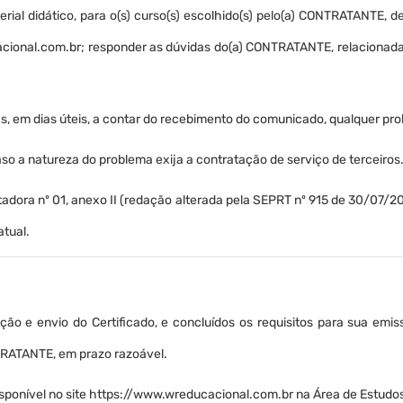
aterial didático, para o(s) curso(s) escolhido(s) pelo(a) CONTRATANTE
acional.com.br; responder as dúvidas do(a) CONTRATANTE, relacionadas
s, em dias úteis, a contar do recebimento do comunicado, qualquer pro
caso a natureza do problema exija a contratação de serviço de terceiros
ra nº 01, anexo II (redação alterada pela SEPRT nº 915 de 30/07/2019)
atual.
o e envio do Certificado, e concluídos os requisitos para sua em
TRATANTE, em prazo razoável.
sponível no site https://www.wreducacional.com.br na Área de Estud