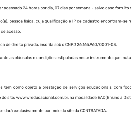
r acessado 24 horas por dia, 07 dias por semana - salvo caso fortuito 
a), pessoa física, cuja qualificação e IP de cadastro encontram-se r
l de acesso.
ca de direito privado, inscrita sob o CNPJ 26.165.960/0001-03.
ediante as cláusulas e condições estipuladas neste instrumento que mu
 tem como objeto a prestação de serviços educacionais, com foco
io do site: www.wreducacional.com.br, na modalidade EAD(Ensino a Dist
 se dará exclusivamente por meio do site da CONTRATADA.