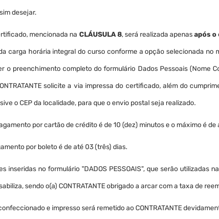
sim desejar.
ertificado, mencionada na
CLÁUSULA 8
, será realizada apenas
após o
a carga horária integral do curso conforme a opção selecionada no 
zer o preenchimento completo do formulário Dados Pessoais (Nome Co
ONTRATANTE solicite a via impressa do certificado, além do cumprim
e o CEP da localidade, para que o envio postal seja realizado.
gamento por cartão de crédito é de 10 (dez) minutos e o máximo é de at
ento por boleto é de até 03 (três) dias.
 inseridas no formulário "DADOS PESSOAIS", que serão utilizadas na
biliza, sendo o(a) CONTRATANTE obrigado a arcar com a taxa de reemi
o confeccionado e impresso será remetido ao CONTRATANTE devidamente 