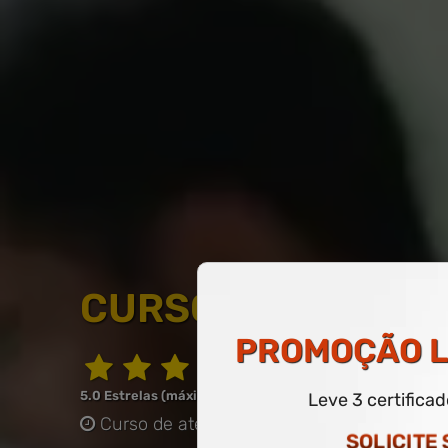
CURSO LIVRE DE A
PROMOÇÃO
L
5.0 Estrelas (máximo de 5.0)
Leve 3 certifica
Curso de até 60 horas
-
COM CERTIFICAD
SOLICITE