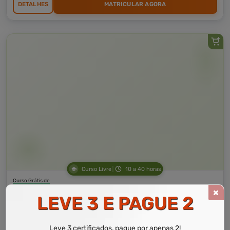
DETALHES
MATRICULAR AGORA
Curso Livre
10 a 40 horas
Curso Grátis de
Aspectos Fundamentais da Tecnologia da Fibra
LEVE 3 E PAGUE 2
CURSO ON-LINE
Leve 3 certificados, pague por apenas 2!
DETALHES
MATRICULAR AGORA