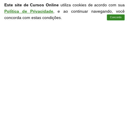
Este site de Cursos Online
utiliza cookies de acordo com sua
Política de Privacidade
, e ao continuar navegando, você
concorda com estas condições.
Concordo
Cursos
Aplicativo
Login
Contato
Curso Livre
10 a 20 horas
Curso Grátis de
Princípios Básicos da Tecnologia Criminalística
CURSO ON-LINE
DETALHES
MATRICULAR AGORA