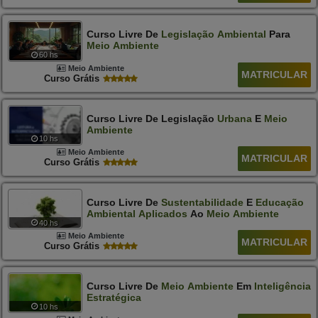
Curso Livre De
Legislação
Ambiental
Para
Meio
Ambiente
60 hs
Meio Ambiente
MATRICULAR
Curso Grátis
Curso Livre De Legislação
Urbana
E
Meio
Ambiente
10 hs
Meio Ambiente
MATRICULAR
Curso Grátis
Curso Livre De
Sustentabilidade
E
Educação
Ambiental
Aplicados
Ao
Meio
Ambiente
40 hs
Meio Ambiente
MATRICULAR
Curso Grátis
Curso Livre De
Meio
Ambiente
Em
Inteligência
Estratégica
10 hs