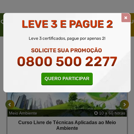
LEVE 3 E PAGUE 2
QUEM SOLICITOU ESTE CURSO LIVRE, SOLICITOU
TAMBÉM
Leve 3 certificados, pague por apenas 2!
SOLICITE SUA PROMOÇÃO
0800 500 2277
QUERO PARTICIPAR
Meio Ambiente
10 a 60 horas
Curso Livre de Técnicas Aplicadas ao Meio
Ambiente