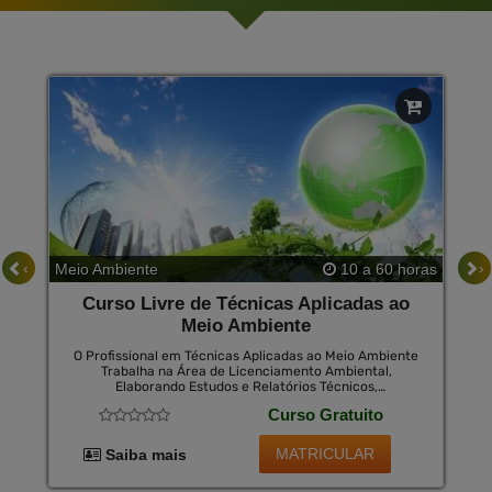
‹
›
Meio Ambiente
10 a 60 horas
Curso Livre de Técnicas Aplicadas ao
Meio Ambiente
O Profissional em Técnicas Aplicadas ao Meio Ambiente
Trabalha na Área de Licenciamento Ambiental,
Elaborando Estudos e Relatórios Técnicos,
Acompanhando o Cumprimento das Condicionantes
Curso Gratuito
Ambientais e Garantindo a Conformidade Legal das
Atividades. Ele Também Assessora Empresas na
Adoção de Práticas Ambientalmente Responsáveis,
MATRICULAR
Saiba mais
Buscando a Redução de Impactos Ambientais e a
Promoção da Sustentabilidade.