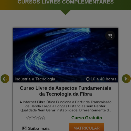
CURSOS LIVRES COMPLEMENTARES
‹
›
Indústria e Tecnologia
10 a 40 horas
Curso Livre de Aspectos Fundamentais
da Tecnologia da Fibra
A Internet Fibra Ótica Funciona a Partir da Transmissão
de Banda Larga a Longas Distâncias sem Perder
Qualidade Nem Gerar Instabilidade. Diferentemente da
Internet por Fio de Cobre, a Fibra Ótica Não Usa
Curso Gratuito
Eletricidade na Transmissão de Sinais, na Medida em
Que os Transforma em Luz para os Enviar por Meio do
Cabo.
MATRICULAR
Saiba mais