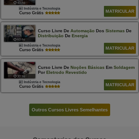
40 hs
Indústria e Tecnologia
MATRICULAR
Curso Grátis
Curso Livre De
Automação
Dos
Sistemas
De
Distribuição
De
Energia
60 hs
Indústria e Tecnologia
MATRICULAR
Curso Grátis
Curso Livre De
Noções
Básicas
Em
Soldagem
Por
Eletrodo
Revestido
30 hs
Indústria e Tecnologia
MATRICULAR
Curso Grátis
Outros Cursos Livres Semelhantes