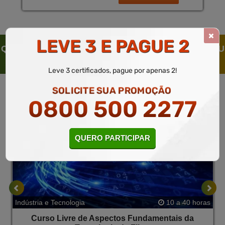
LEVE 3 E PAGUE 2
QUEM SOLICITOU ESTE CURSO LIVRE, SOLICITOU
TAMBÉM
Leve 3 certificados, pague por apenas 2!
SOLICITE SUA PROMOÇÃO
0800 500 2277
QUERO PARTICIPAR
Indústria e Tecnologia
10 a 40 horas
Curso Livre de Aspectos Fundamentais da