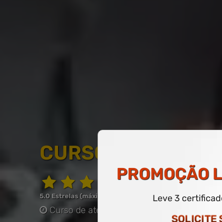
CURSO LIVRE DE 
PROMOÇÃO
L
5.0 Estrelas (máximo de 5.0)
Leve 3 certifica
Curso de até 60 horas
-
COM CERTIFICAD
SOLICITE