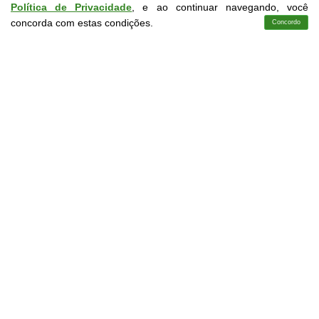
Política de Privacidade
, e ao continuar navegando, você
concorda com estas condições.
Concordo
Cursos
Aplicativo
Login
Contato
CURSOS LIVRES EM CONFORMIDADE COM A LDB
9.394/96
Saiba mais em Normas Institucionais
Perguntas e Respostas