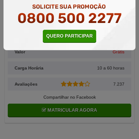
SOLICITE SUA PROMOÇÃO
0800 500 2277
Área Relacionada
Administração
QUERO PARTICIPAR
Alunos Matriculados
9.046
Valor
Grátis
Carga Horária
10 a 60 horas
Avaliações
7.237
Compartilhar no Facebook
MATRICULAR AGORA