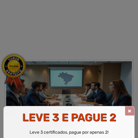
LEVE 3 E PAGUE 2
CURSO LIVRE DE GESTÃO PÚBLICA E PRINCÍPIOS
ADMINISTRATIVOS
Leve 3 certificados, pague por apenas 2!
WR Educacional
Cursos
Área de Administração
Curso Livre de Gestão Pública e Princípios Administrativos