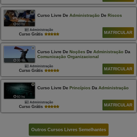
Curso Livre De
Administração
De
Riscos
60 hs
Administração
MATRICULAR
Curso Grátis
Curso Livre De
Noções
De
Administração
Da
Comunicação
Organizacional
30 hs
Administração
MATRICULAR
Curso Grátis
Curso Livre De
Princípios
Da
Administração
60 hs
Administração
MATRICULAR
Curso Grátis
Outros Cursos Livres Semelhantes