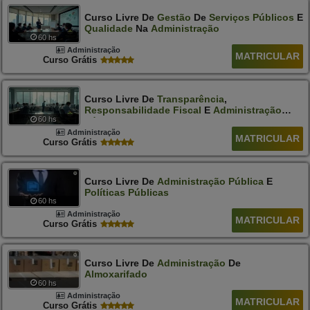
Curso Livre De
Gestão
De
Serviços
Públicos
E
Qualidade
Na
Administração
60 hs
Administração
MATRICULAR
Curso Grátis
Curso Livre De
Transparência
,
Responsabilidade
Fiscal
E
Administração
60 hs
Pública
Administração
MATRICULAR
Curso Grátis
Curso Livre De
Administração
Pública
E
Políticas
Públicas
60 hs
Administração
MATRICULAR
Curso Grátis
Curso Livre De
Administração
De
Almoxarifado
60 hs
Administração
MATRICULAR
Curso Grátis