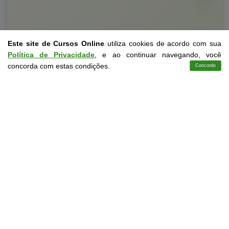
Este site de Cursos Online
utiliza cookies de acordo com sua
Política de Privacidade
, e ao continuar navegando, você
concorda com estas condições.
Concordo
Cursos
Aplicativo
Login
Contato
Curso Livre
10 a 30 horas
Curso Grátis de
Princípios do Marketing Pessoal
CURSO ON-LINE
DETALHES
MATRICULAR AGORA