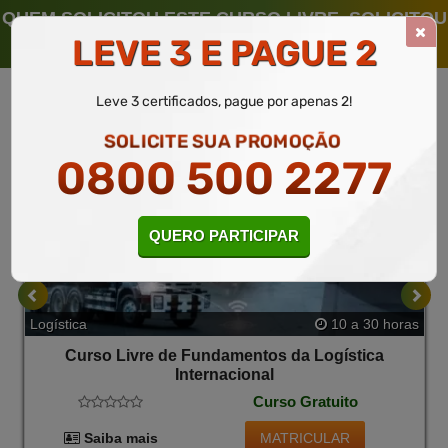
QUEM SOLICITOU ESTE CURSO LIVRE, SOLICITOU
TAMBÉM
LEVE 3 E PAGUE 2
Leve 3 certificados, pague por apenas 2!
SOLICITE SUA PROMOÇÃO
0800 500 2277
QUERO PARTICIPAR
Logística
10 a 30 horas
Curso Livre de Fundamentos da Logística
Internacional
Curso Gratuito
MATRICULAR
Saiba mais