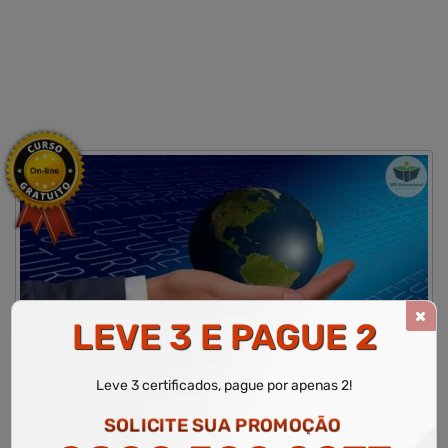
LEVE 3 E PAGUE 2
CURSO LIVRE DE PRINCÍPIOS DA LOGÍSTICA
INTERNACIONAL
Leve 3 certificados, pague por apenas 2!
WR Educacional
Cursos
Área de Logística
Curso Livre de PRINCÍPIOS DA LOGÍSTICA INTERNACIONAL
SOLICITE SUA PROMOÇÃO