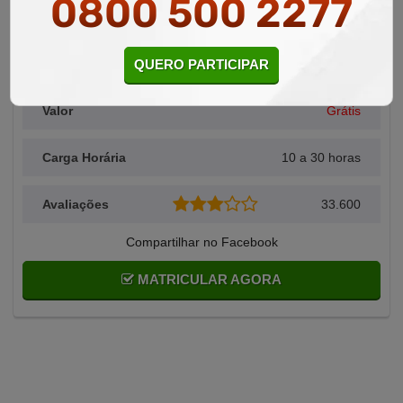
0800 500 2277
Área Relacionada
Logística
QUERO PARTICIPAR
Alunos Matriculados
42
Valor
Grátis
Carga Horária
10 a 30 horas
Avaliações
33.600
Compartilhar no Facebook
MATRICULAR AGORA