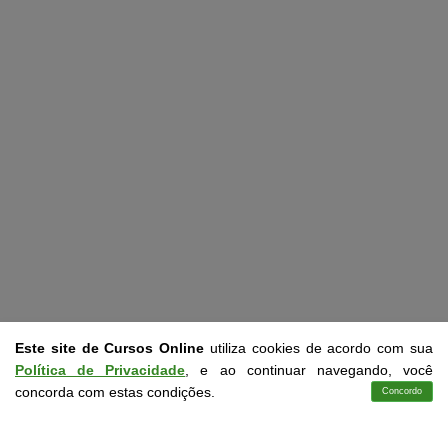
Este site de Cursos Online
utiliza cookies de acordo com sua
Política de Privacidade
, e ao continuar navegando, você
concorda com estas condições.
Concordo
Cursos
Aplicativo
Login
Contato