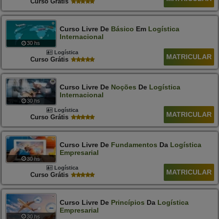
Curso Grátis
Curso Livre De
Básico
Em
Logística
Internacional
30 hs
Logística
MATRICULAR
Curso Grátis
Curso Livre De
Noções
De
Logística
Internacional
30 hs
Logística
MATRICULAR
Curso Grátis
Curso Livre De
Fundamentos
Da
Logística
Empresarial
30 hs
Logística
MATRICULAR
Curso Grátis
Curso Livre De
Princípios
Da
Logística
Empresarial
30 hs