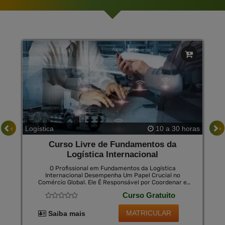
‹
›
Logística
10 a 30 horas
Curso Livre de Fundamentos da
Logística Internacional
O Profissional em Fundamentos da Logística
Internacional Desempenha Um Papel Crucial no
Comércio Global. Ele É Responsável por Coordenar e
Otimizar a Cadeia de Suprimentos, Garantindo o Fluxo
Curso Gratuito
Eficiente de Mercadorias em Âmbito Internacional.
Além Disso, Ele Lida com Questões Aduaneiras,
Regulatórias e Logísticas, Buscando Reduzir Custos,
MATRICULAR
Saiba mais
Minimizar Riscos e Melhorar a Eficiência Operacional
em Um Ambiente Globalizado.