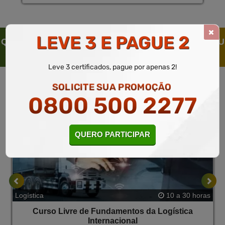
LEVE 3 E PAGUE 2
QUEM SOLICITOU ESTE CURSO LIVRE, SOLICITOU
TAMBÉM
Leve 3 certificados, pague por apenas 2!
SOLICITE SUA PROMOÇÃO
0800 500 2277
QUERO PARTICIPAR
Logística
10 a 30 horas
Curso Livre de Fundamentos da Logística
Internacional