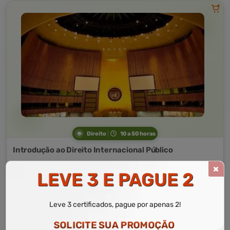
Direito
10 a 50 horas
Introdução ao Direito Internacional Público
Curso Livre
LEVE 3 E PAGUE 2
Curso
Gratuito
3,0 · Estrelas
Leve 3 certificados, pague por apenas 2!
CURSO ON-LINE
MATRICULAR AGORA
SOLICITE SUA PROMOÇÃO