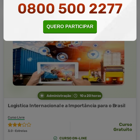
0800 500 2277
QUERO PARTICIPAR
Administração
10 a 20 horas
Logistica Internacional e a Importância para o Brasil
Curso Livre
Curso
Gratuito
3,0 · Estrelas
CURSO ON-LINE