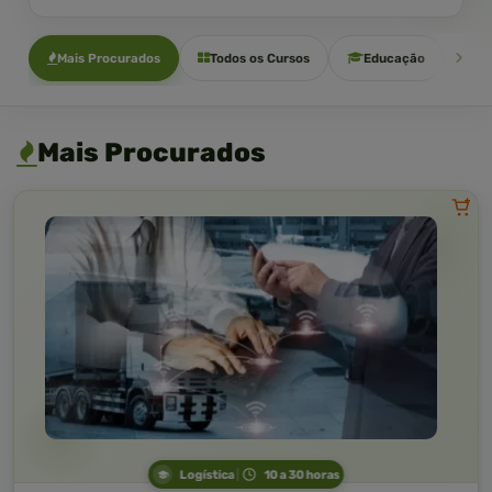
Mais Procurados
Todos os Cursos
Educação
Sa
Mais Procurados
Logística
10 a 30 horas