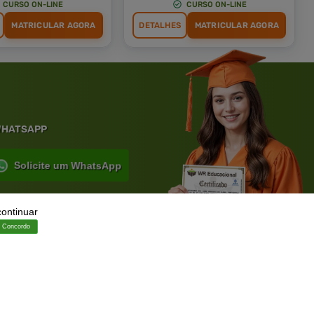
CURSO ON-LINE
CURSO ON-LINE
MATRICULAR AGORA
DETALHES
MATRICULAR AGORA
 WHATSAPP
Solicite um WhatsApp
continuar
Concordo
ia.