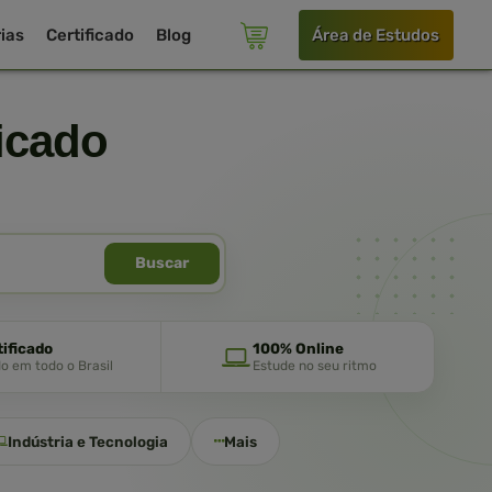
ias
Certificado
Blog
Área de Estudos
icado
Buscar
tificado
100% Online
do em todo o Brasil
Estude no seu ritmo
Indústria e Tecnologia
Mais