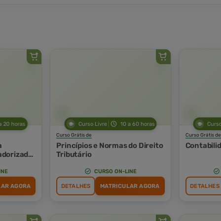
a 20 horas
Curso Livre
10 a 60 horas
Curso
Curso Grátis de
Curso Grátis de
a
Princípios e Normas do Direito
Contabili
adorizada
Tributário
ética
INE
CURSO ON-LINE
LAR AGORA
DETALHES
MATRICULAR AGORA
DETALHES