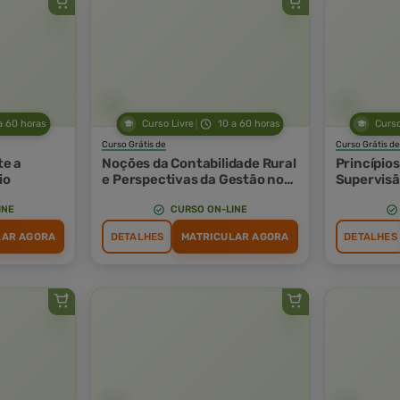
a 60 horas
Curso Livre
10 a 60 horas
Curso
Curso Grátis de
Curso Grátis de
e a
Noções da Contabilidade Rural
Princípios
io
e Perspectivas da Gestão no
Supervisã
Agronegócio
Orientaçã
INE
CURSO ON-LINE
LAR AGORA
DETALHES
MATRICULAR AGORA
DETALHES