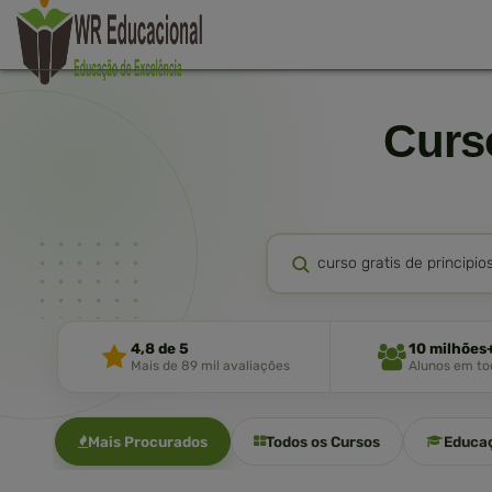
Cur
4,8 de 5
10 milhões
Mais de 89 mil avaliações
Alunos em tod
Mais Procurados
Todos os Cursos
Educa