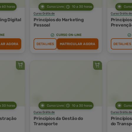
a 60 horas
Curso Livre
10 a 30 horas
Curso
Curso Grátis de
Curso Grátis de
ing Digital
Princípios do Marketing
Princípios
Pessoal
Prevençã
Incêndio 
INE
CURSO ON-LINE
LAR AGORA
DETALHES
MATRICULAR AGORA
DETALHES
a 30 horas
Curso Livre
10 a 30 horas
Curso
Curso Grátis de
Curso Grátis de
istração
Princípios da Gestão do
Princípio
Transporte
do Transp