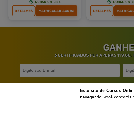
CURSO ON-LINE
CURSO ON-L
DETALHES
MATRICULAR AGORA
DETALHES
MATRICU
GANHE
3 CERTIFICADOS POR APENAS 119,80.
Este site de Cursos Onli
navegando, você concorda 
Ga