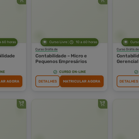
a 60 horas
Curso Livre
10 a 60 horas
Curso
Curso Grátis de
Curso Grátis de
ilidade
Contabilidade – Micro e
Contabili
Pequenos Empresários
Gerencial
INE
CURSO ON-LINE
LAR AGORA
DETALHES
MATRICULAR AGORA
DETALHES