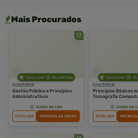
Mais Procurados
Curso Livre
10 a 60 horas
Curso Livre
10 
Curso Grátis de
Curso Grátis de
Gestão Pública e Princípios
Princípios Básicos d
Administrativos
Tomografia Comput
e Ressonância Magn
CURSO ON-LINE
CURSO ON-L
DETALHES
MATRICULAR AGORA
DETALHES
MATRICU