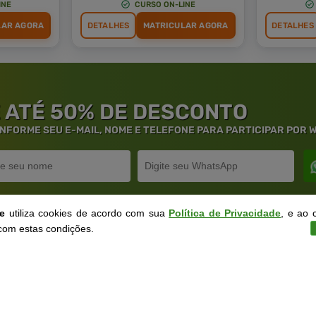
INE
CURSO ON-LINE
LAR AGORA
DETALHES
MATRICULAR AGORA
DETALHES
 ATÉ 50% DE DESCONTO
 INFORME SEU E-MAIL, NOME E TELEFONE PARA PARTICIPAR POR
ne
utiliza cookies de acordo com sua
Política de Privacidade
, e ao 
com estas condições.
rantia de
Educação
de Excelênc