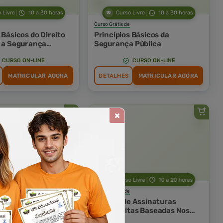
 Livre
10 a 30 horas
Curso Livre
10 a 30 horas
Curso Grátis de
 Básicos do Direito
Princípios Básicos da
e a Segurança
Segurança Pública
CURSO ON-LINE
CURSO ON-LINE
MATRICULAR AGORA
DETALHES
MATRICULAR AGORA
 Livre
10 a 30 horas
Curso Livre
10 a 20 horas
Curso Grátis de
s da Sustentabilidade
Análise de Assinaturas
etos de Arquitetura
Manuscritas Baseadas Nos
Princípios da Grafoscopia