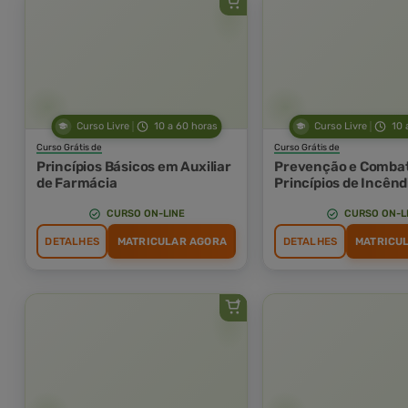
Curso Livre
10 a 60 horas
Curso Livre
10 
Curso Grátis de
Curso Grátis de
Princípios Básicos em Auxiliar
Prevenção e Combat
de Farmácia
Princípios de Incênd
CURSO ON-LINE
CURSO ON-L
DETALHES
MATRICULAR AGORA
DETALHES
MATRICU