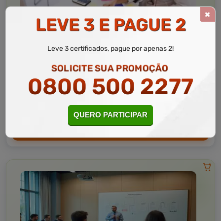
LEVE 3 E PAGUE 2
Administração
10 a 60 horas
Leve 3 certificados, pague por apenas 2!
Noções de Administração
SOLICITE SUA PROMOÇÃO
0800 500 2277
Curso Livre
Curso
Gratuito
3,0 · Estrelas
CURSO ON-LINE
QUERO PARTICIPAR
MATRICULAR AGORA