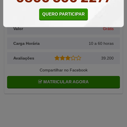
QUERO PARTICIPAR
Alunos Matriculados
49
Valor
Grátis
Carga Horária
10 a 60 horas
Avaliações
39.200
Compartilhar no Facebook
MATRICULAR AGORA