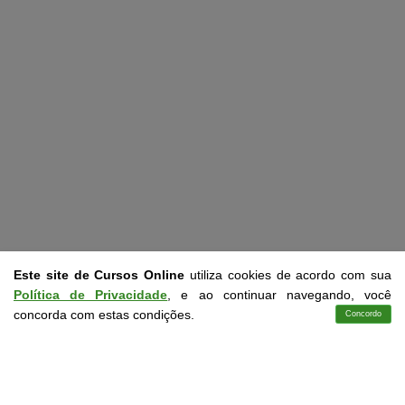
Este site de Cursos Online
utiliza cookies de acordo com sua
Política de Privacidade
, e ao continuar navegando, você
concorda com estas condições.
Concordo
Cursos
Aplicativo
Login
Contato
CURSOS LIVRES EM CONFORMIDADE COM A LDB