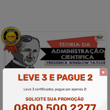
LEVE 3 E PAGUE 2
CURSO LIVRE DE TEORIA DA ADMINISTRAÇÃO CIENTÍFICA
Leve 3 certificados, pague por apenas 2!
WR Educacional
Cursos
Área de Contabilidade
Curso Livre de Teoria da Administração Científica
SOLICITE SUA PROMOÇÃO
0800 500 2277
Área Relacionada
Contabilidade