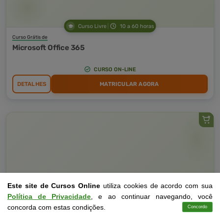
Curso Livre
10 a 60 horas
Curso Grátis de
Microsoft Office 365
CURSO ON-LINE
DETALHES
MATRICULAR AGORA
Este site de Cursos Online
utiliza cookies de acordo com sua
Política de Privacidade
, e ao continuar navegando, você
concorda com estas condições.
Concordo
Cursos
Aplicativo
Login
Contato