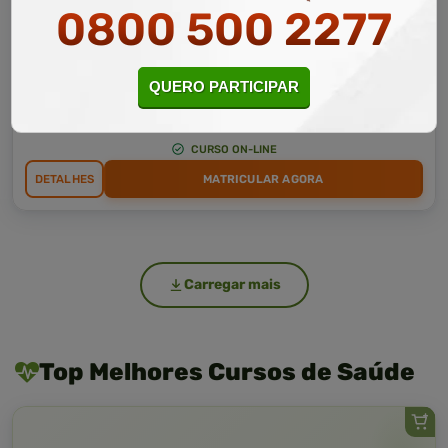
0800 500 2277
Curso Livre
10 a 60 horas
Curso Grátis de
QUERO PARTICIPAR
Monitor Escolar
CURSO ON-LINE
DETALHES
MATRICULAR AGORA
Carregar mais
Top Melhores Cursos de Saúde