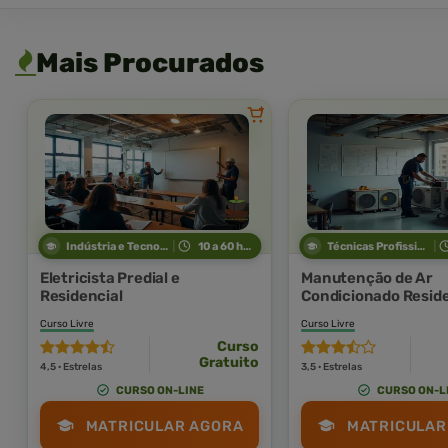
Mais Procurados
Indústria e Tecnologia
10 a 60 horas
Técnicas Profissionais
Eletricista Predial e
Manutenção de Ar
Residencial
Condicionado Reside
Industrial
Curso Livre
Curso Livre
Curso
Gratuito
4,5 · Estrelas
3,5 · Estrelas
CURSO ON-LINE
CURSO ON-L
MATRICULAR AGORA
MATRICULAR