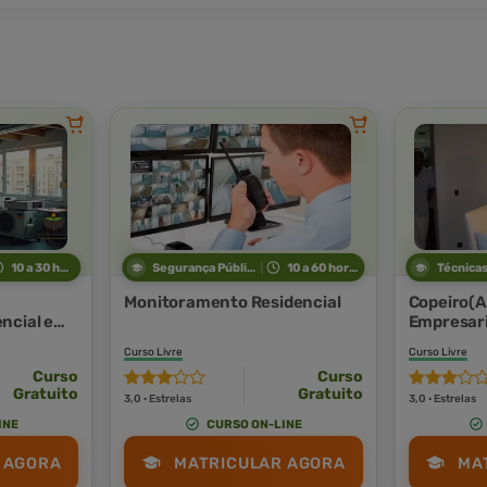
10 a 30 horas
Segurança Pública
10 a 60 horas
Monitoramento Residencial
Copeiro(A
ncial e
Empresari
Curso Livre
Curso Livre
Curso
Curso
Gratuito
Gratuito
3,0 · Estrelas
3,0 · Estrelas
INE
CURSO ON-LINE
 AGORA
MATRICULAR AGORA
MA