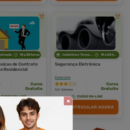
stração
10 a 20 horas
Indústria e Tecnologia
10 a 20 horas
sicas de Contrato
Segurança Eletrônica
o Residencial
Curso Livre
Curso
Curso
Gratuito
Gratuito
3,0 · Estrelas
CURSO ON-LINE
CURSO ON-LINE
TRICULAR AGORA
MATRICULAR AGORA