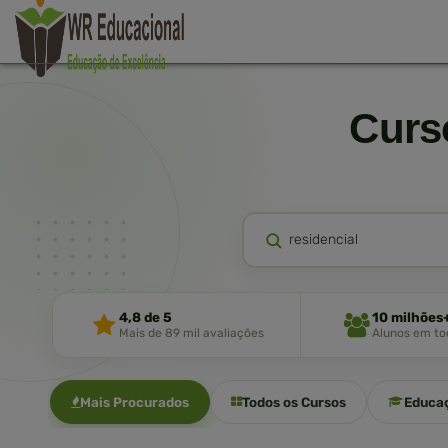
Cur
4,8 de 5
10 milhões
Mais de 89 mil avaliações
Alunos em tod
Mais Procurados
Todos os Cursos
Educa