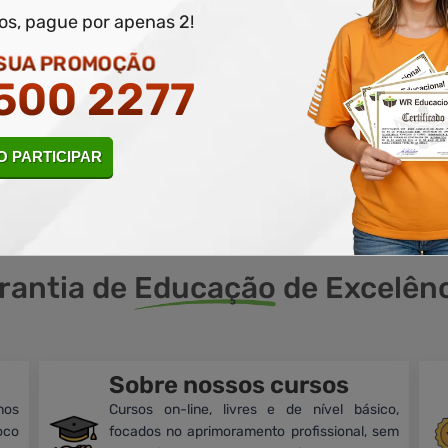
dos, pague por apenas 2!
 SUA PROMOÇÃO
 ATÉ 50% DE DESCONTO
500 2277
 INFORME SEU E-MAIL, NOME E TELEFONE PARA PARTICIPAR POR
 PARTICIPAR
rantia de
Educação
de Excelênc
Sobre nossos cursos
mos
Cursos on-line, livres e de nível básico,
oco
focados no aprimoramento profissional, sem