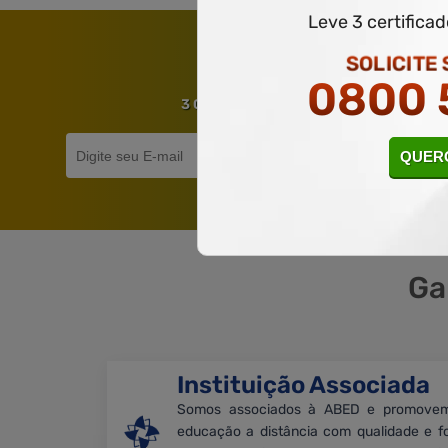
Leve 3 certifica
SOLICITE
GANHE
0800 
3 CERTIFICADOS POR APENAS 119,80.
QUERO
Ga
Instituição Associada
Somos associados à ABED e promove
educação a distância com qualidade e f