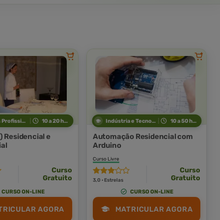
Técnicas Profissionais
10 a 20 horas
Indústria e Tecnologia
10 a 50 horas
) Residencial e
Automação Residencial com
al
Arduino
Curso Livre
Curso
Curso
Gratuito
Gratuito
3,0 · Estrelas
CURSO ON-LINE
CURSO ON-LINE
TRICULAR AGORA
MATRICULAR AGORA