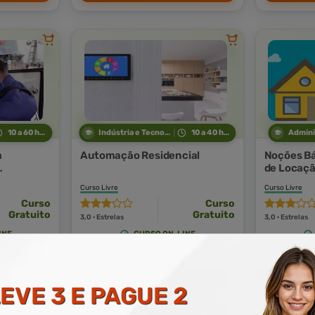
10 a 60 horas
Indústria e Tecnologia
10 a 40 horas
Admini
m
Automação Residencial
Noções Bá
de Locaçã
Curso Livre
Curso Livre
Curso
Curso
Gratuito
Gratuito
3,0 · Estrelas
3,0 · Estrelas
INE
CURSO ON-LINE
 AGORA
MATRICULAR AGORA
MA
EVE 3 E PAGUE 2