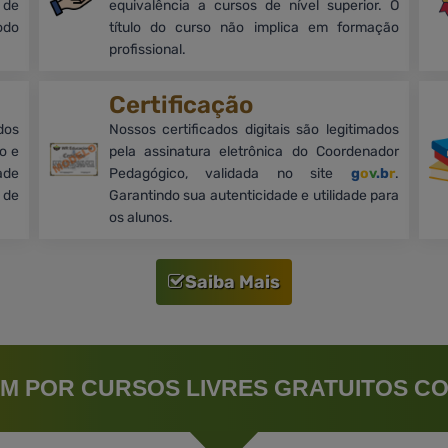
 de
equivalência a cursos de nível superior. O
odo
título do curso não implica em formação
profissional.
Certificação
dos
Nossos certificados digitais são legitimados
o e
pela assinatura eletrônica do Coordenador
ade
Pedagógico, validada no site
g
o
v
.b
r
.
 de
Garantindo sua autenticidade e utilidade para
os alunos.
Saiba Mais
M POR CURSOS LIVRES GRATUITOS CO