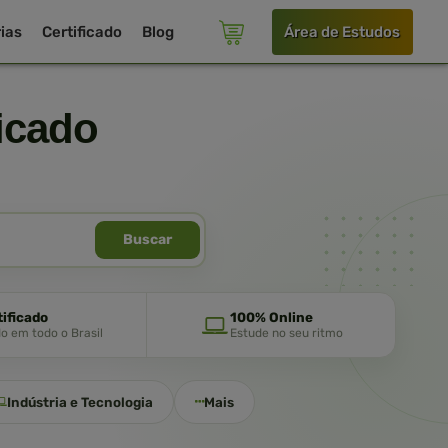
ias
Certificado
Blog
Área de Estudos
icado
Buscar
tificado
100% Online
do em todo o Brasil
Estude no seu ritmo
Indústria e Tecnologia
Mais