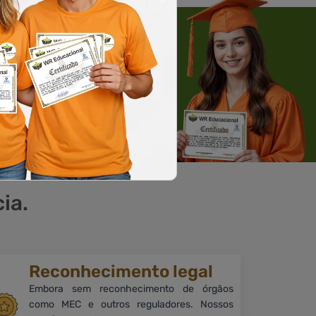
 WHATSAPP
Solicite um WhatsApp
ia.
Reconhecimento legal
Embora sem reconhecimento de órgãos
como MEC e outros reguladores. Nossos