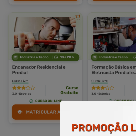
Indústria e Tecnologia
10 a 20 horas
Indústria e Tecnologia
Encanador Residencial e
Formação Básica e
Predial
Eletricista Predial e
Residencial
Curso Livre
Curso Livre
Curso
Gratuito
3,0 · Estrelas
3,0 · Estrelas
CURSO ON-LINE
CURSO ON-L
MATRICULAR AGORA
MATRICULAR
PROMOÇÃO
L