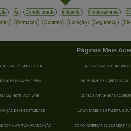
ção
Ar
Condicionado
Industrial
Monitoramento
Co
ador
Formação
Contrato
Locação
Segurança
Ele
Páginas Mais Ace
NTICAÇÃO DE CERTIFICADO
CURSOS GRÁTIS COM CERTI
RSOS PARA SUA EMPRESA
ONDE USAR SEU CERTIFICADO
EJA UM INSTRUTOR WRE
CURSOS PARA HORAS COMPLE
ARAÇÃO DE AUTENTICIDADE
10 VANTAGENS EM FAZER UM CU
E COM A WR FAÇA UMA DOAÇÃO
COMO VERIFICAR SE SEU CERTIFIC