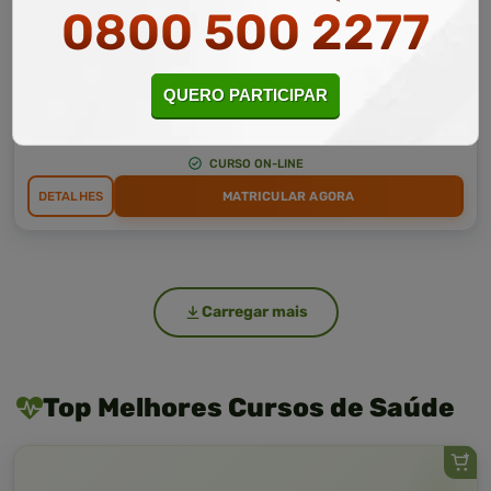
0800 500 2277
Curso Livre
10 a 60 horas
Curso Grátis de
QUERO PARTICIPAR
Monitor Escolar
CURSO ON-LINE
DETALHES
MATRICULAR AGORA
Carregar mais
Top Melhores Cursos de Saúde