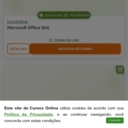
Curso Livre
10 a 60 horas
Curso Grátis de
Microsoft Office 365
CURSO ON-LINE
DETALHES
MATRICULAR AGORA
Este site de Cursos Online
utiliza cookies de acordo com sua
Política de Privacidade
, e ao continuar navegando, você
concorda com estas condições.
Concordo
Cursos
Aplicativo
Login
Contato