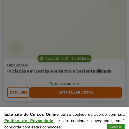
Curso Livre
10 a 60 horas
Curso Grátis de
Iniciação em Gestão Ambiental e Sustentabilidade
CURSO ON-LINE
DETALHES
MATRICULAR AGORA
Este site de Cursos Online
utiliza cookies de acordo com sua
Política de Privacidade
, e ao continuar navegando, você
concorda com estas condições.
Concordo
Cursos
Aplicativo
Login