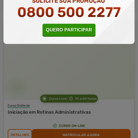
SOLICITE SUA PROMOÇÃO
0800 500 2277
QUERO PARTICIPAR
Curso Livre
10 a 60 horas
Curso Grátis de
Iniciação em Rotinas Administrativas
CURSO ON-LINE
DETALHES
MATRICULAR AGORA