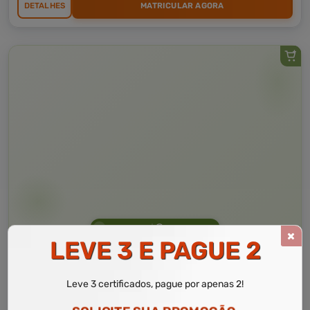
DETALHES
MATRICULAR AGORA
Curso Livre
10 a 60 horas
LEVE 3 E PAGUE 2
Curso Grátis de
Iniciação em Gestão Administrativa
Leve 3 certificados, pague por apenas 2!
CURSO ON-LINE
DETALHES
MATRICULAR AGORA