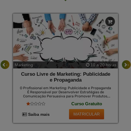
‹
›
Marketing
10 a 20 horas
Curso Livre de Marketing: Publicidade
e Propaganda
O Profissional em Marketing: Publicidade e Propaganda
É Responsável por Desenvolver Estratégias de
Comunicação Persuasiva para Promover Produtos,
Serviços e Marcas. Ele Realiza Pesquisas de Mercado,
Curso Gratuito
Identifica o Público-Alvo, Cria Campanhas Publicitárias,
Gerencia Mídias Sociais e Analisa os Resultados. Esse
Especialista Trabalha em Agências de Publicidade,
MATRICULAR
Saiba mais
Departamentos de Marketing Ou Como Consultor
Independente. Seu Objetivo É Aumentar a Visibilidade e
o Impacto de Uma Empresa no Mercado, Alcançando
Resultados Positivos e Fortalecendo a Imagem da