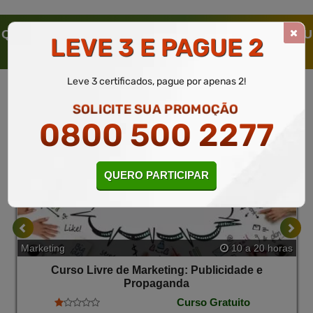
Marca.
QUEM SOLICITOU ESTE CURSO LIVRE, SOLICITOU
LEVE 3 E PAGUE 2
TAMBÉM
Leve 3 certificados, pague por apenas 2!
SOLICITE SUA PROMOÇÃO
0800 500 2277
QUERO PARTICIPAR
Marketing
10 a 20 horas
Curso Livre de Marketing: Publicidade e
Propaganda
Curso Gratuito