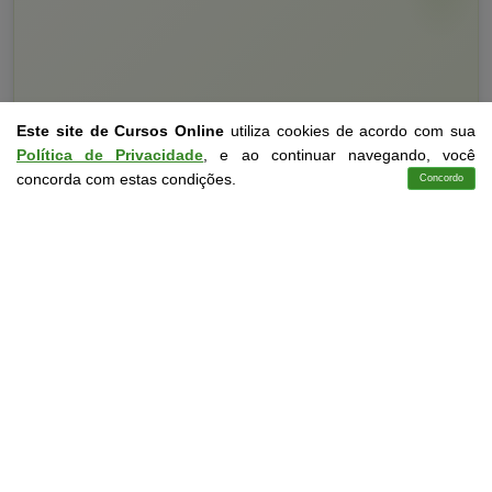
Este site de Cursos Online
utiliza cookies de acordo com sua
Política de Privacidade
, e ao continuar navegando, você
concorda com estas condições.
Concordo
Cursos
Aplicativo
Login
Contato
Curso Livre
10 a 60 horas
Curso Grátis de
NR 10 Sep - Sistema Elétrico de Potência
CURSO ON-LINE
DETALHES
MATRICULAR AGORA