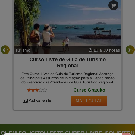
‹
›
Turismo
10 a 30 horas
Curso Livre de Guia de Turismo
Regional
Este Curso Livre de Guia de Turismo Regional Abrange
os Principais Assuntos de Iniciação para a Capacitação
do Exercício das Atividades de Guia Turístico Regional,
Bem Como Permite Dominar a Profissão de Guia
Curso Gratuito
Turístico, Apresentando-O a Esta Profissão, Ensinando-
Lhe os Conceitos da Profissão, Comunicação com o
Público (Turistas), Repertório de Lazer e Cultura,
MATRICULAR
Saiba mais
Familiaridade com a Hotelaria, Relacionamento
Interpessoal, Senso de Liderança, Turismo e
Hospitalidade no Brasil, Entre Outros Temas Básicos,
Mas Relevantes para a Atuação Efetiva de Um
Profissional.
QUEM SOLICITOU ESTE CURSO LIVRE, SOLICITOU