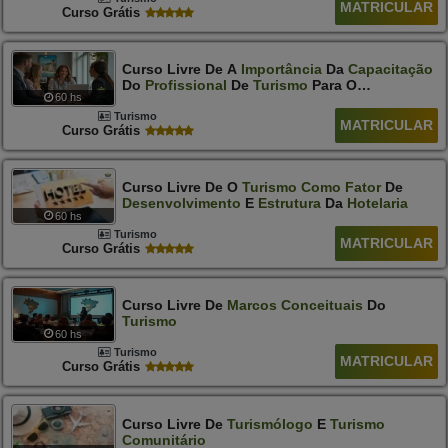
MATRICULAR
Curso Grátis
Curso Livre De A
Importância
Da
Capacitação
Do
Profissional
De
Turismo
Para O
60 hs
Atendimento
Ao
Deficiente
Auditivo
Turismo
MATRICULAR
Curso Grátis
Curso Livre De O
Turismo
Como
Fator
De
Desenvolvimento
E
Estrutura
Da
Hotelaria
60 hs
Turismo
MATRICULAR
Curso Grátis
Curso Livre De
Marcos
Conceituais
Do
Turismo
60 hs
Turismo
MATRICULAR
Curso Grátis
Curso Livre De
Turismólogo
E
Turismo
Comunitário