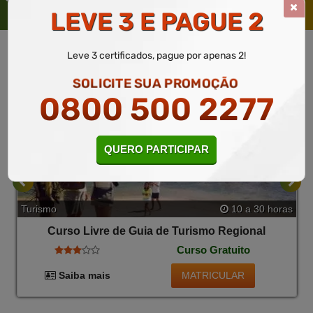
TAMBÉM
LEVE 3 E PAGUE 2
Leve 3 certificados, pague por apenas 2!
SOLICITE SUA PROMOÇÃO
0800 500 2277
QUERO PARTICIPAR
Turismo
10 a 30 horas
Curso Livre de Guia de Turismo Regional
Curso Gratuito
MATRICULAR
Saiba mais