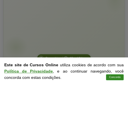
Curso Livre
10 a 60 horas
Este site de Cursos Online
utiliza cookies de acordo com sua
Curso Grátis de
Trabalho em Equipe e Liderança
Política de Privacidade
, e ao continuar navegando, você
concorda com estas condições.
Concordo
Cursos
Aplicativo
Login
Contato
CURSO ON-LINE
DETALHES
MATRICULAR AGORA