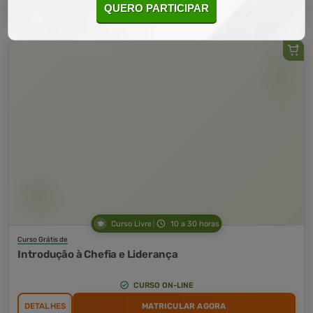
QUERO PARTICIPAR
Curso Livre
10 a 30 horas
Curso Grátis de
Introdução à Chefia e Liderança
CURSO ON-LINE
DETALHES
MATRICULAR AGORA