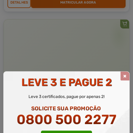
DETALHES
MATRICULAR AGORA
LEVE 3 E PAGUE 2
Leve 3 certificados, pague por apenas 2!
Curso Livre
10 a 30 horas
Curso Grátis de
SOLICITE SUA PROMOÇÃO
Básico em Chefia e Liderança
0800 500 2277
CURSO ON-LINE
DETALHES
MATRICULAR AGORA