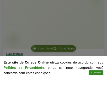
Curso Livre
10 a 60 horas
Curso Grátis de
Fundamentos da Atuação Como Educador Assistente
Este site de Cursos Online
utiliza cookies de acordo com sua
Política de Privacidade
, e ao continuar navegando, você
CURSO ON-LINE
concorda com estas condições.
Concordo
Cursos
Aplicativo
Login
Contato
DETALHES
MATRICULAR AGORA