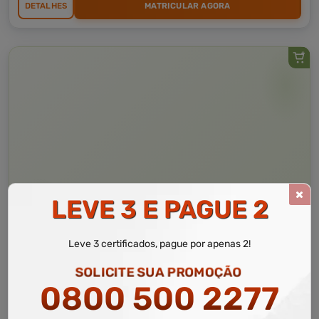
DETALHES
MATRICULAR AGORA
LEVE 3 E PAGUE 2
Curso Livre
10 a 30 horas
Leve 3 certificados, pague por apenas 2!
Curso Grátis de
Básico em Relações Interpessoais Nas Organizações
SOLICITE SUA PROMOÇÃO
0800 500 2277
CURSO ON-LINE
DETALHES
MATRICULAR AGORA