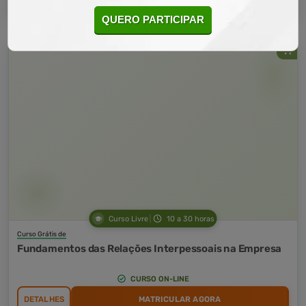
QUERO PARTICIPAR
Curso Livre
10 a 30 horas
Curso Grátis de
Fundamentos das Relações Interpessoais na Empresa
CURSO ON-LINE
DETALHES
MATRICULAR AGORA