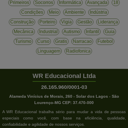
Primeiros
Socorros
Informática
Avançada
18
Condições
Meio
Ambiente
Indústria
Construção
Porteiro
Vigia
Gestão
Liderança
Mecânica
Industrial
Autismo
Infantil
Guia
Turismo
Curso
Gratis
Narracao
Futebol
Linguagem
Radiofonica
WR Educacional Ltda
26.165.960/0001-03
Alameda Vinícius de Morais, 260 - Solar dos Lagos - São
Lourenço-MG CEP: 37.470-000
A WR Educacional trabalha sério para mudar a vida de pessoas
especiais como você, com base na eficiência, qualidade,
confiabilidade e agilidade de nossos serviços.