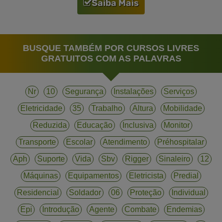
Saiba Mais
BUSQUE TAMBÉM POR CURSOS LIVRES
GRATUITOS COM AS PALAVRAS
Nr
10
Segurança
Instalações
Serviços
Eletricidade
35
Trabalho
Altura
Mobilidade
Reduzida
Educação
Inclusiva
Monitor
Transporte
Escolar
Atendimento
Préhospitalar
Aph
Suporte
Vida
Sbv
Rigger
Sinaleiro
12
Máquinas
Equipamentos
Eletricista
Predial
Residencial
Soldador
06
Proteção
Individual
Epi
Introdução
Agente
Combate
Endemias