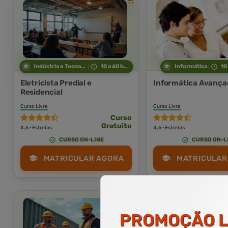
Indústria e Tecnologia
10 a 60 horas
Informática
10
Eletricista Predial e
Informática Avança
Residencial
Curso Livre
Curso Livre
Curso
Gratuito
4,5 · Estrelas
4,5 · Estrelas
CURSO ON-LINE
CURSO ON-L
MATRICULAR AGORA
MATRICULAR
PROMOÇÃO
L