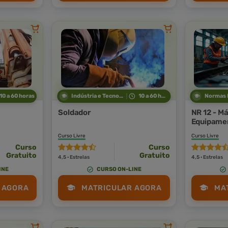
10 a 60 horas
Indústria e Tecnologia
10 a 60 horas
Soldador
NR 12 - M
Equipame
Curso Livre
Curso Livre
Curso
Curso
Gratuito
Gratuito
4,5 · Estrelas
4,5 · Estrelas
INE
CURSO ON-LINE
 AGORA
MATRICULAR AGORA
MA