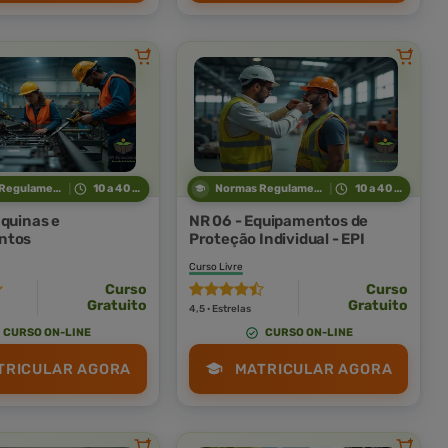
Normas Regulamentadoras
10 a 40 horas
Normas Regulamentadoras
10 a 40 horas
áquinas e
NR 06 - Equipamentos de
ntos
Proteção Individual - EPI
Curso Livre
Curso
Curso
Gratuito
Gratuito
4,5 · Estrelas
CURSO ON-LINE
CURSO ON-LINE
TRICULAR AGORA
MATRICULAR AGORA