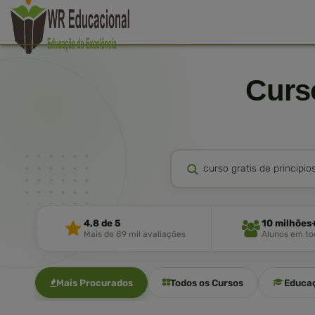
Cur
4,8 de 5
10 milhões
Mais de 89 mil avaliações
Alunos em tod
Mais Procurados
Todos os Cursos
Educa