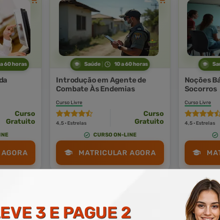
 a 60 horas
Saúde
10 a 60 horas
Sa
da
Introdução em Agente de
Noções Bá
Combate Às Endemias
Socorros
Curso Livre
Curso Livre
Curso
Curso
Gratuito
Gratuito
4,5 · Estrelas
4,5 · Estrelas
INE
CURSO ON-LINE
 AGORA
MATRICULAR AGORA
MA
EVE 3 E PAGUE 2