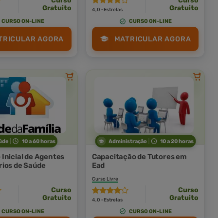
Curso
Curso
Gratuito
Gratuito
4,0 · Estrelas
CURSO ON-LINE
CURSO ON-LINE
TRICULAR AGORA
MATRICULAR AGORA
úde
10 a 60 horas
Administração
10 a 20 horas
Inicial de Agentes
Capacitação de Tutores em
ios de Saúde
Ead
Curso Livre
Curso
Curso
Gratuito
Gratuito
4,0 · Estrelas
CURSO ON-LINE
CURSO ON-LINE