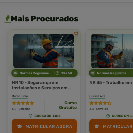
Mais Procurados
Normas Regulamentadoras
10 a 60 horas
Normas Regulamentadoras
NR 10 - Segurança em
NR 35 - Trabalho em
Instalações e Serviços em
Eletricidade
Curso Livre
Curso Livre
Curso
Gratuito
5,0 · Estrelas
4,5 · Estrelas
CURSO ON-LINE
CURSO ON-L
MATRICULAR AGORA
MATRICULAR