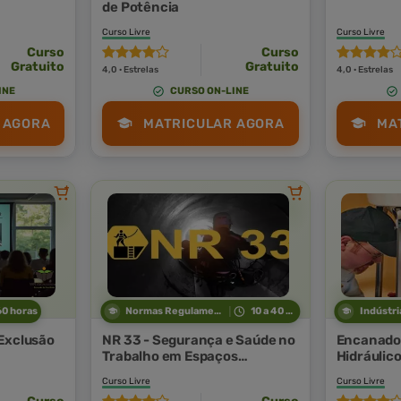
de Potência
Curso Livre
Curso Livre
Curso
Curso
Gratuito
Gratuito
4,0 · Estrelas
4,0 · Estrelas
INE
CURSO ON-LINE
 AGORA
MATRICULAR AGORA
MA
60 horas
Normas Regulamentadoras
10 a 40 horas
Exclusão
NR 33 - Segurança e Saúde no
Encanado
Trabalho em Espaços
Hidráulic
Confinados
Curso Livre
Curso Livre