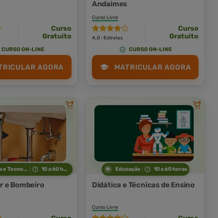
Andaimes
Curso Livre
Curso
Curso
Gratuito
Gratuito
4,0 · Estrelas
CURSO ON-LINE
CURSO ON-LINE
TRICULAR AGORA
MATRICULAR AGORA
Indústria e Tecnologia
10 a 60 horas
Educação
10 a 60 horas
r e Bombeiro
Didática e Técnicas de Ensino
o
Curso Livre