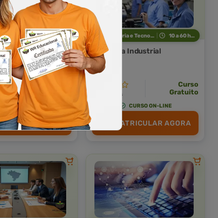
Técnicas Profissionais
10 a 60 horas
Indústria e Tecnologia
10 a 60 horas
icas de Manipulação
Mecânica Industrial
tos
Curso Livre
Curso
Curso
Gratuito
Gratuito
4,0 · Estrelas
CURSO ON-LINE
CURSO ON-LINE
TRICULAR AGORA
MATRICULAR AGORA