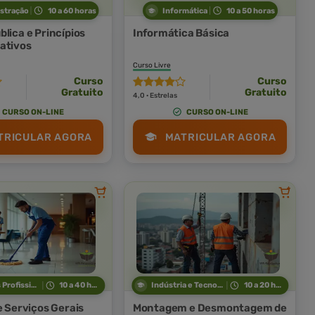
stração
10 a 60 horas
Informática
10 a 50 horas
lica e Princípios
Informática Básica
ativos
Curso Livre
Curso
Curso
Gratuito
Gratuito
4,0 · Estrelas
CURSO ON-LINE
CURSO ON-LINE
TRICULAR AGORA
MATRICULAR AGORA
Técnicas Profissionais
10 a 40 horas
Indústria e Tecnologia
10 a 20 horas
e Serviços Gerais
Montagem e Desmontagem de