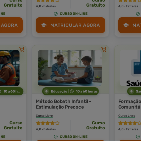
Curso
Curso
Gratuito
Gratuito
4,0 · Estrelas
4,0 · Estrelas
INE
CURSO ON-LINE
 AGORA
MATRICULAR AGORA
MA
10 a 60 horas
Educação
10 a 60 horas
Sa
l
Método Bobath Infantil -
Formação 
Estimulação Precoce
Comunitár
Curso Livre
Curso Livre
Curso
Curso
Gratuito
Gratuito
4,0 · Estrelas
4,0 · Estrelas
INE
CURSO ON-LINE