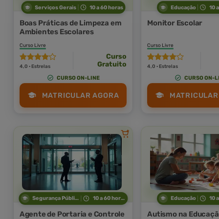
Serviços Gerais
10 a 60 horas
Educação
10 
Boas Práticas de Limpeza em
Monitor Escolar
Ambientes Escolares
Curso Livre
Curso Livre
Curso
Gratuito
4,0 · Estrelas
4,0 · Estrelas
CURSO ON-LINE
CURSO ON-L
MATRICULAR AGORA
MATRICULAR
Segurança Pública
10 a 60 horas
Educação
10 
Agente de Portaria e Controle
Autismo na Educação