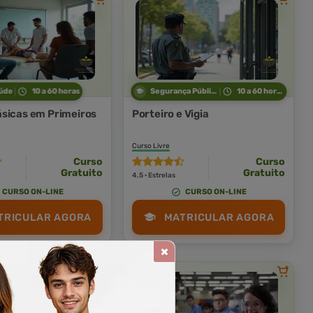
úde
10 a 60 horas
Segurança Pública
10 a 60 horas
sicas em Primeiros
Porteiro e Vigia
Curso Livre
Curso
Curso
Gratuito
Gratuito
4,5 · Estrelas
CURSO ON-LINE
CURSO ON-LINE
TRICULAR AGORA
MATRICULAR AGORA