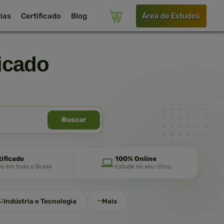
ias
Certificado
Blog
Área de Estudos
icado
Buscar
tificado
100% Online
do em todo o Brasil
Estude no seu ritmo
Indústria e Tecnologia
Mais