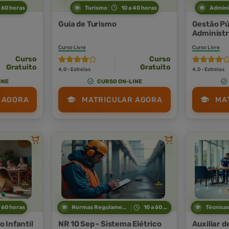
a 60 horas
Turismo
10 a 40 horas
Admini
Guia de Turismo
Gestão Púb
Administr
Curso Livre
Curso Livre
Curso
Curso
Gratuito
Gratuito
4,0 · Estrelas
4,0 · Estrelas
INE
CURSO ON-LINE
 AGORA
MATRICULAR AGORA
MA
a 60 horas
Normas Regulamentadoras
10 a 60 horas
 Infantil
NR 10 Sep - Sistema Elétrico
Auxiliar d