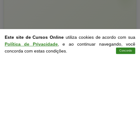
Este site de Cursos Online
utiliza cookies de acordo com sua
Política de Privacidade
, e ao continuar navegando, você
concorda com estas condições.
Concordo
Cursos
Aplicativo
Login
Contato
Curso Livre
10 a 60 horas
Curso Grátis de
NR 10 Sep - Sistema Elétrico de Potência
CURSO ON-LINE
DETALHES
MATRICULAR AGORA