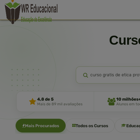
Cur
4,8 de 5
10 milhões
Mais de 89 mil avaliações
Alunos em tod
Mais Procurados
Todos os Cursos
Educa