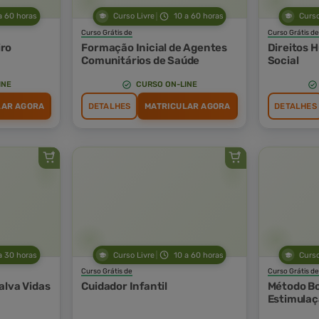
a 60 horas
Curso Livre
10 a 60 horas
Curso
Curso Grátis de
Curso Grátis de
ro
Formação Inicial de Agentes
Direitos 
Comunitários de Saúde
Social
INE
CURSO ON-LINE
LAR AGORA
DETALHES
MATRICULAR AGORA
DETALHES
a 30 horas
Curso Livre
10 a 60 horas
Curso
Curso Grátis de
Curso Grátis de
alva Vidas
Cuidador Infantil
Método Bo
Estimulaç