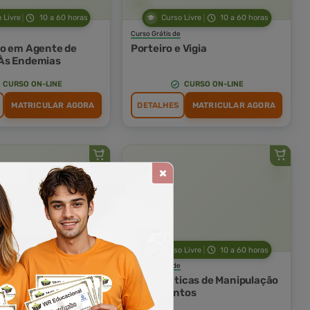
 Livre
10 a 60 horas
Curso Livre
10 a 60 horas
Curso Grátis de
o em Agente de
Porteiro e Vigia
Às Endemias
CURSO ON-LINE
CURSO ON-LINE
MATRICULAR AGORA
DETALHES
MATRICULAR AGORA
 Livre
10 a 60 horas
Curso Livre
10 a 60 horas
Curso Grátis de
ovimentação
Boas Práticas de Manipulação
al de Produtos
de Alimentos