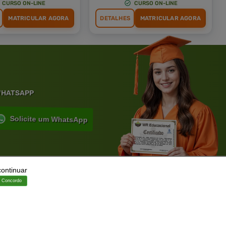
CURSO ON-LINE
CURSO ON-LINE
MATRICULAR AGORA
DETALHES
MATRICULAR AGORA
 WHATSAPP
Solicite um WhatsApp
continuar
ia.
Concordo