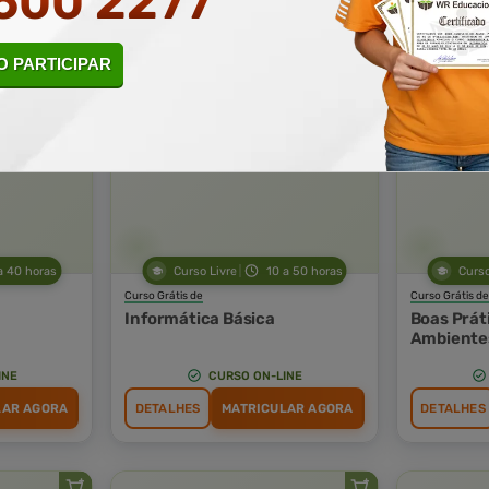
500 2277
INE
CURSO ON-LINE
LAR AGORA
DETALHES
MATRICULAR AGORA
DETALHES
 PARTICIPAR
a 40 horas
Curso Livre
10 a 50 horas
Curso
Curso Grátis de
Curso Grátis de
Informática Básica
Boas Prát
Ambientes
INE
CURSO ON-LINE
LAR AGORA
DETALHES
MATRICULAR AGORA
DETALHES