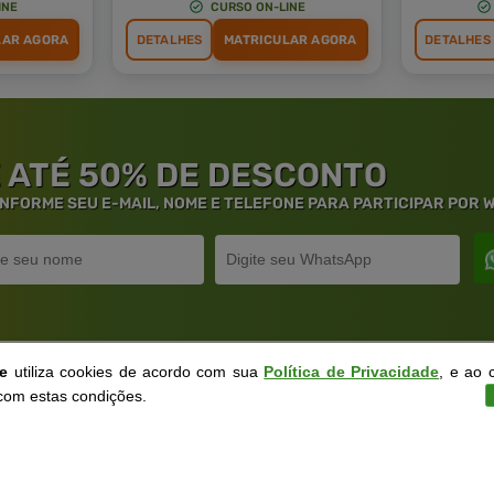
INE
CURSO ON-LINE
LAR AGORA
DETALHES
MATRICULAR AGORA
DETALHES
 ATÉ 50% DE DESCONTO
 INFORME SEU E-MAIL, NOME E TELEFONE PARA PARTICIPAR POR
ne
utiliza cookies de acordo com sua
Política de Privacidade
, e ao 
rantia de
Educação
de Excelênc
com estas condições.