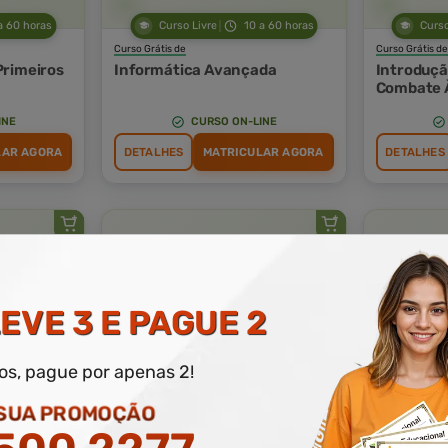
a 60 horas
Curso Livre
10 a 60 horas
Curso
Curso Grátis de
Curso Grátis de
Primeiros
Informática Avançada
Introduçã
Combate 
INE
CURSO ON-LINE
LAR AGORA
DETALHES
MATRICULAR AGORA
DETALHES
EVE 3 E PAGUE 2
a 60 horas
Curso Livre
10 a 60 horas
Curso
dos, pague por apenas 2!
Curso Grátis de
Curso Grátis de
NR 18 - Condições e Meio
MOPP - M
 SUA PROMOÇÃO
Ambiente de Trabalho na
Operacion
Indústria da Construção
Perigosos