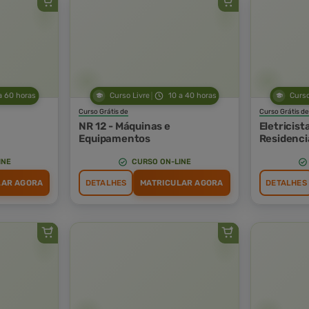
a 60 horas
Curso Livre
10 a 40 horas
Curso
Curso Grátis de
Curso Grátis de
NR 12 - Máquinas e
Eletricist
Equipamentos
Residenci
INE
CURSO ON-LINE
LAR AGORA
DETALHES
MATRICULAR AGORA
DETALHES