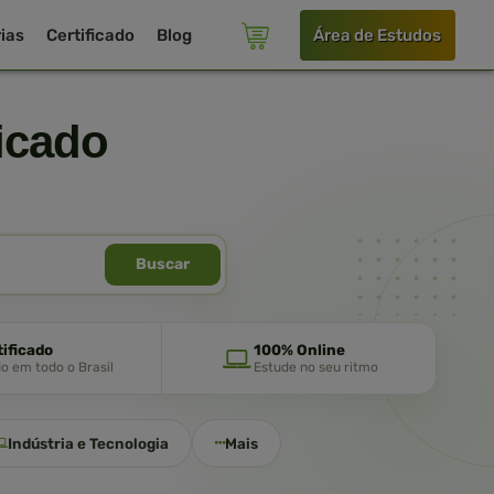
ias
Certificado
Blog
Área de Estudos
icado
Buscar
tificado
100% Online
do em todo o Brasil
Estude no seu ritmo
Indústria e Tecnologia
Mais