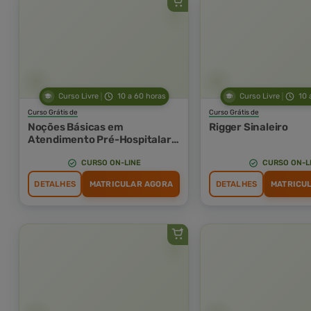
Curso Livre
10 a 60 horas
Curso Livre
10 
Curso Grátis de
Curso Grátis de
Noções Básicas em
Rigger Sinaleiro
Atendimento Pré-Hospitalar
(APH) e Suporte Básico de
Vida (SBV)
CURSO ON-LINE
CURSO ON-L
DETALHES
MATRICULAR AGORA
DETALHES
MATRICU