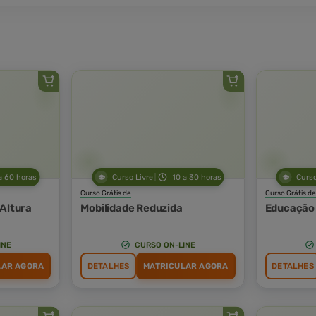
a 60 horas
Curso Livre
10 a 30 horas
Curso
Curso Grátis de
Curso Grátis de
 Altura
Mobilidade Reduzida
Educação 
INE
CURSO ON-LINE
LAR AGORA
DETALHES
MATRICULAR AGORA
DETALHES