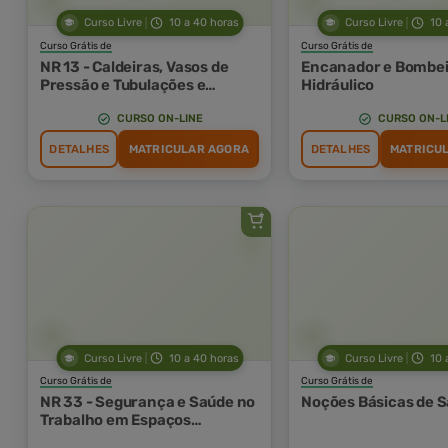
Curso Livre
10 a 40 horas
Curso Livre
10 
Curso Grátis de
Curso Grátis de
NR 13 - Caldeiras, Vasos de
Encanador e Bombei
Pressão e Tubulações e
Hidráulico
Tanques Metálicos de
Armazenamento
CURSO ON-LINE
CURSO ON-L
DETALHES
MATRICULAR AGORA
DETALHES
MATRICU
Curso Livre
10 a 40 horas
Curso Livre
10 
Curso Grátis de
Curso Grátis de
NR 33 - Segurança e Saúde no
Noções Básicas de S
Trabalho em Espaços
Confinados