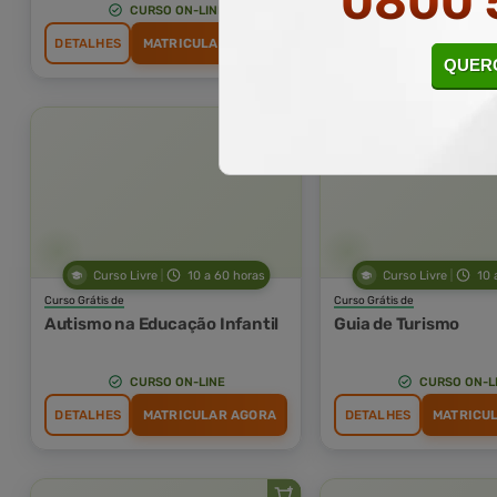
0800 
CURSO ON-LINE
CURSO ON-L
DETALHES
MATRICULAR AGORA
DETALHES
MATRICU
QUERO
Curso Livre
10 a 60 horas
Curso Livre
10 
Curso Grátis de
Curso Grátis de
Autismo na Educação Infantil
Guia de Turismo
CURSO ON-LINE
CURSO ON-L
DETALHES
MATRICULAR AGORA
DETALHES
MATRICU