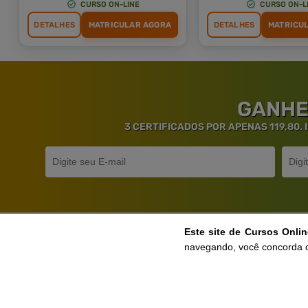
CURSO ON-LINE
CURSO ON-L
DETALHES
MATRICULAR AGORA
DETALHES
MATRICU
GANHE
3 CERTIFICADOS POR APENAS 119,80.
Este site de Cursos Onli
Ga
navegando, você concorda 