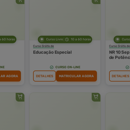
a 60 horas
Curso Livre
10 a 60 horas
Curso
Curso Grátis de
Curso Grátis de
Educação Especial
NR 10 Sep 
de Potênc
INE
CURSO ON-LINE
LAR AGORA
DETALHES
MATRICULAR AGORA
DETALHES