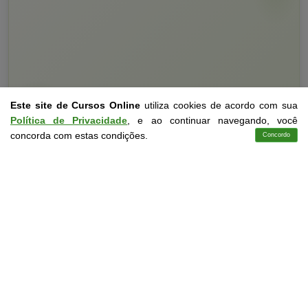
Este site de Cursos Online
utiliza cookies de acordo com sua
Política de Privacidade
, e ao continuar navegando, você
Curso Livre
10 a 60 horas
concorda com estas condições.
Concordo
Cursos
Aplicativo
Login
Contato
Curso Grátis de
NR 10 Sep - Sistema Elétrico de Potência
CURSO ON-LINE
DETALHES
MATRICULAR AGORA