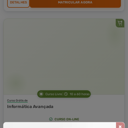
DETALHES
MATRICULAR AGORA
Curso Livre
10 a 60 horas
Curso Grátis de
Informática Avançada
CURSO ON-LINE
DETALHES
MATRICULAR AGORA