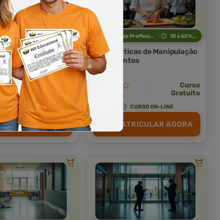
Indústria e Tecnologia
10 a 60 horas
Técnicas Profissionais
10 a 60 horas
Industrial
Boas Práticas de Manipulação
de Alimentos
Curso Livre
Curso
Curso
Gratuito
Gratuito
4,0 · Estrelas
CURSO ON-LINE
CURSO ON-LINE
TRICULAR AGORA
MATRICULAR AGORA