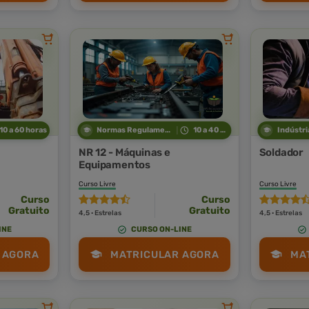
10 a 60 horas
Normas Regulamentadoras
10 a 40 horas
NR 12 - Máquinas e
Soldador
Equipamentos
Curso Livre
Curso Livre
Curso
Curso
Gratuito
Gratuito
4,5 · Estrelas
4,5 · Estrelas
INE
CURSO ON-LINE
 AGORA
MATRICULAR AGORA
MA