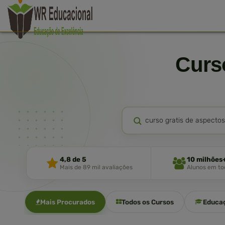
Cur
4,8 de 5
10 milhões
Mais de 89 mil avaliações
Alunos em tod
Mais Procurados
Todos os Cursos
Educa