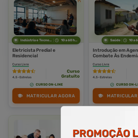
Indústria e Tecnologia
10 a 60 horas
Saúde
10 a 
Eletricista Predial e
Introdução em Agen
Residencial
Combate Às Endemi
Curso Livre
Curso Livre
Curso
Gratuito
4,5 · Estrelas
4,5 · Estrelas
CURSO ON-LINE
CURSO ON-L
MATRICULAR AGORA
MATRICULAR
PROMOÇÃO
L