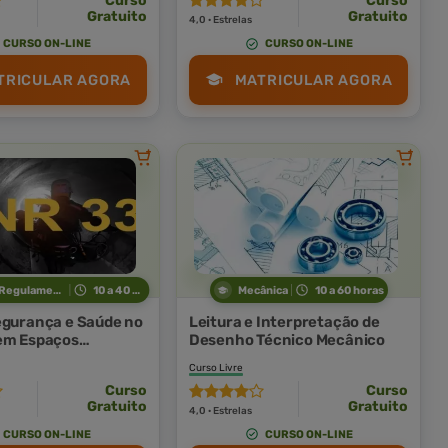
Curso
Curso
Gratuito
Gratuito
4,0 · Estrelas
CURSO ON-LINE
CURSO ON-LINE
TRICULAR AGORA
MATRICULAR AGORA
Normas Regulamentadoras
10 a 40 horas
Mecânica
10 a 60 horas
egurança e Saúde no
Leitura e Interpretação de
em Espaços
Desenho Técnico Mecânico
os
Curso Livre
Curso
Curso
Gratuito
Gratuito
4,0 · Estrelas
CURSO ON-LINE
CURSO ON-LINE