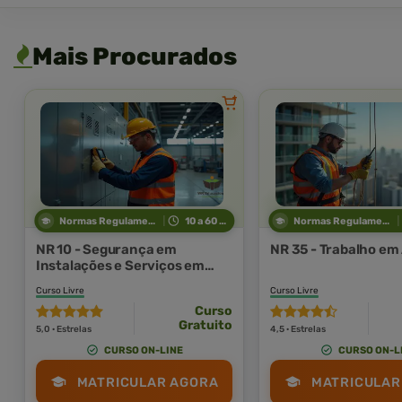
Mais Procurados
Normas Regulamentadoras
10 a 60 horas
Normas Regulamentadoras
NR 10 - Segurança em
NR 35 - Trabalho em
Instalações e Serviços em
Eletricidade
Curso Livre
Curso Livre
Curso
Gratuito
5,0 · Estrelas
4,5 · Estrelas
CURSO ON-LINE
CURSO ON-L
MATRICULAR AGORA
MATRICULAR