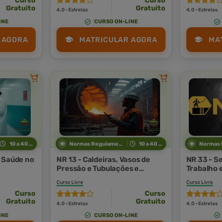
Curso
Curso
Gratuito
Gratuito
4,0 · Estrelas
4,0 · Estrelas
INE
CURSO ON-LINE
 AGORA
MATRICULAR AGORA
MA
10 a 40 horas
Normas Regulamentadoras
10 a 40 horas
 Saúde no
NR 13 - Caldeiras, Vasos de
NR 33 - S
Pressão e Tubulações e
Trabalho 
e Saúde
Tanques Metálicos de
Confinad
Curso Livre
Curso Livre
Armazenamento
Curso
Curso
Gratuito
Gratuito
4,0 · Estrelas
4,0 · Estrelas
INE
CURSO ON-LINE