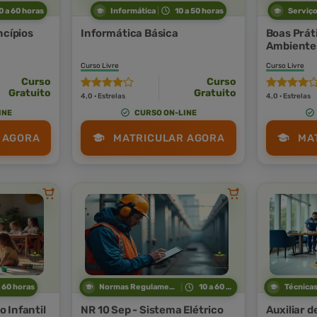
0 a 60 horas
Informática
10 a 50 horas
Serviço
ncípios
Informática Básica
Boas Prát
Ambientes
Curso Livre
Curso Livre
Curso
Curso
Gratuito
Gratuito
4,0 · Estrelas
4,0 · Estrelas
INE
CURSO ON-LINE
 AGORA
MATRICULAR AGORA
MA
a 60 horas
Normas Regulamentadoras
10 a 60 horas
 Infantil
NR 10 Sep - Sistema Elétrico
Auxiliar d