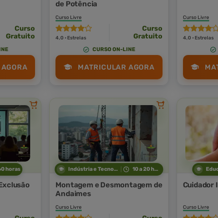
de Potência
Curso Livre
Curso Livre
Curso
Curso
Gratuito
Gratuito
4,0 · Estrelas
4,0 · Estrelas
INE
CURSO ON-LINE
 AGORA
MATRICULAR AGORA
MA
60 horas
Indústria e Tecnologia
10 a 20 horas
Edu
Exclusão
Montagem e Desmontagem de
Cuidador I
Andaimes
Curso Livre
Curso Livre