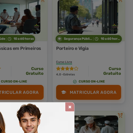
úde
10 a 60 horas
Segurança Pública
10 a 60 horas
sicas em Primeiros
Porteiro e Vigia
Curso Livre
Curso
Curso
Gratuito
Gratuito
4,0 · Estrelas
CURSO ON-LINE
CURSO ON-LINE
TRICULAR AGORA
MATRICULAR AGORA