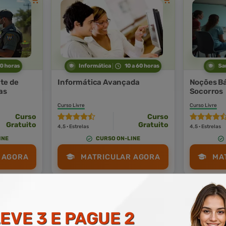
60 horas
Informática
10 a 60 horas
Sa
te de
Informática Avançada
Noções Bá
as
Socorros
Curso Livre
Curso Livre
Curso
Curso
Gratuito
Gratuito
4,5 · Estrelas
4,5 · Estrelas
INE
CURSO ON-LINE
 AGORA
MATRICULAR AGORA
MA
EVE 3 E PAGUE 2