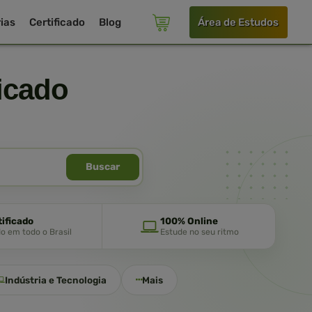
ias
Certificado
Blog
Área de Estudos
icado
Buscar
tificado
100% Online
do em todo o Brasil
Estude no seu ritmo
Indústria e Tecnologia
Mais