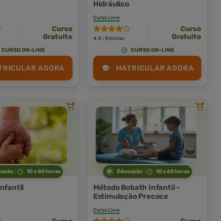
Hidráulico
Curso Livre
Curso
Curso
Gratuito
Gratuito
4,0 · Estrelas
CURSO ON-LINE
CURSO ON-LINE
TRICULAR AGORA
MATRICULAR AGORA
cação
10 a 60 horas
Educação
10 a 60 horas
nfantil
Método Bobath Infantil -
Estimulação Precoce
Curso Livre