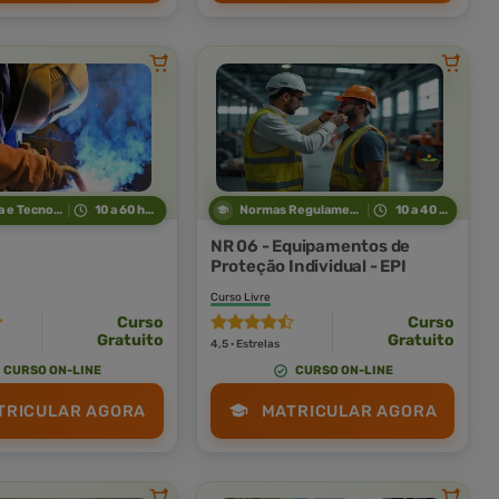
Indústria e Tecnologia
10 a 60 horas
Normas Regulamentadoras
10 a 40 horas
NR 06 - Equipamentos de
Proteção Individual - EPI
Curso Livre
Curso
Curso
Gratuito
Gratuito
4,5 · Estrelas
CURSO ON-LINE
CURSO ON-LINE
TRICULAR AGORA
MATRICULAR AGORA