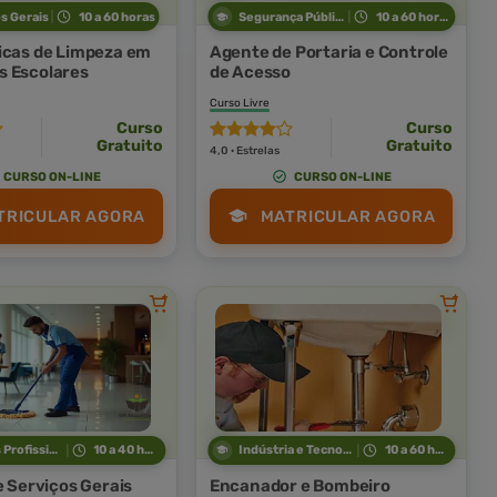
s Gerais
10 a 60 horas
Segurança Pública
10 a 60 horas
icas de Limpeza em
Agente de Portaria e Controle
 Escolares
de Acesso
Curso Livre
Curso
Curso
Gratuito
Gratuito
4,0 · Estrelas
CURSO ON-LINE
CURSO ON-LINE
TRICULAR AGORA
MATRICULAR AGORA
Técnicas Profissionais
10 a 40 horas
Indústria e Tecnologia
10 a 60 horas
e Serviços Gerais
Encanador e Bombeiro