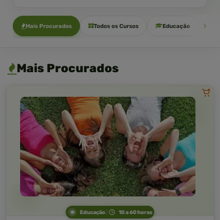
Mais Procurados
Todos os Cursos
Educação
Sa
Mais Procurados
Educação
10 a 60 horas