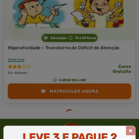
Educação
10 a 50 horas
Hiperatividade – Transtorno de Déficit de Atenção
Curso Livre
Curso
Gratuito
3,0 · Estrelas
CURSO ON-LINE
MATRICULAR AGORA
LEVE 3 E PAGUE 2