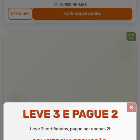
CURSO ON-LINE
DETALHES
MATRICULAR AGORA
LEVE 3 E PAGUE 2
Curso Livre
10 a 60 horas
Curso Grátis de
Noções Básicas da Promoção da Saúde Mental do Idoso
Leve 3 certificados, pague por apenas 2!
na Atenção Básica