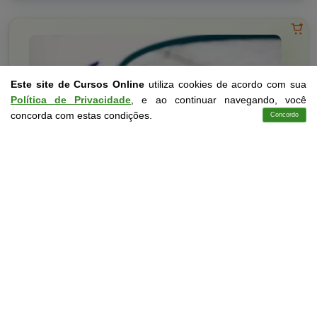
Este site de Cursos Online
utiliza cookies de acordo com sua
Política de Privacidade
, e ao continuar navegando, você
concorda com estas condições.
Concordo
Cursos
Aplicativo
Login
Contato
Saúde
10 a 40 horas
Noções Básicas sobre Atendimento Hospitalar em
Tempos de Covid-19
Curso Livre
Curso
Gratuito
3,0 · Estrelas
CURSO ON-LINE