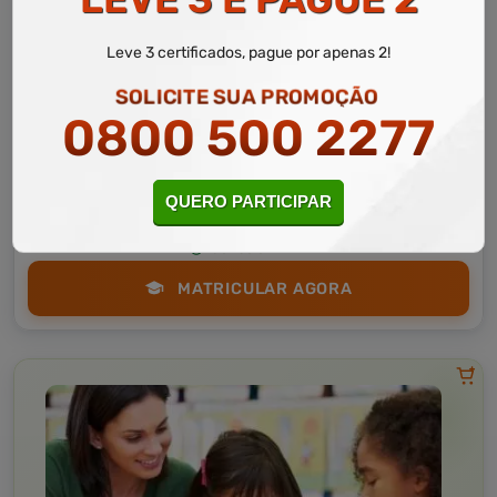
Leve 3 certificados, pague por apenas 2!
SOLICITE SUA PROMOÇÃO
Educação
10 a 40 horas
0800 500 2277
Zelador Hospitalar
Curso Livre
Curso
QUERO PARTICIPAR
Gratuito
3,0 · Estrelas
CURSO ON-LINE
MATRICULAR AGORA