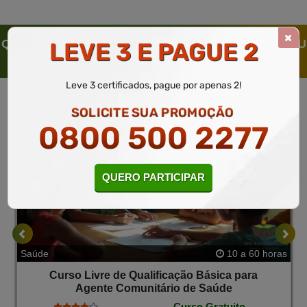
QUEM SOLICITOU ESTE CURSO LIVRE, SOLICITOU
LEVE 3 E PAGUE 2
TAMBÉM
Leve 3 certificados, pague por apenas 2!
SOLICITE SUA PROMOÇÃO
0800 500 2277
QUERO PARTICIPAR
Saúde
10 a 60 horas
Curso Livre de Qualificação Básica para
Agente Comunitário de Saúde
Curso Gratuito