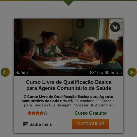
‹
›
Saúde
10 a 60 horas
Curso Livre de Qualificação Básica
para Agente Comunitário de Saúde
O
Curso Livre de Qualificação Básica para Agente
Comunitário de Saúde
da WR Educacional É Essencial
para Todos os Que Desejam Ingressar Ou Aprimorar
Seus Conhecimentos no Campo da Saúde Comunitária.
Curso Gratuito
Este Curso Proporciona Um Entendimento Profundo
das Responsabilidades e Técnicas Necessárias para Ser
Eficaz na Promoção da Saúde Nas Comunidades. ao
MATRICULAR
Saiba mais
Concluir o Curso, os Alunos Poderão Optar Pelo
Certificado Válido em Todo o Brasil, Mediante Uma
Pequena Taxa.