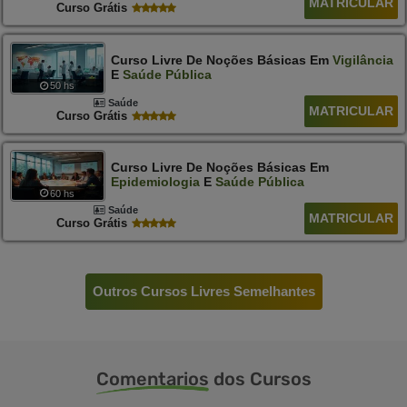
MATRICULAR
Curso Grátis
Curso Livre De Noções Básicas Em
Vigilância
E
Saúde
Pública
50 hs
Saúde
MATRICULAR
Curso Grátis
Curso Livre De Noções Básicas Em
Epidemiologia
E
Saúde
Pública
60 hs
Saúde
MATRICULAR
Curso Grátis
Outros Cursos Livres Semelhantes
Comentarios
dos Cursos