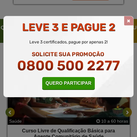
Certificado Válido em Todo o Brasil, Mediante Uma
Pequena Taxa.
LEVE 3 E PAGUE 2
QUEM SOLICITOU ESTE CURSO LIVRE, SOLICITOU
TAMBÉM
Leve 3 certificados, pague por apenas 2!
SOLICITE SUA PROMOÇÃO
0800 500 2277
QUERO PARTICIPAR
Saúde
10 a 60 horas
Curso Livre de Qualificação Básica para
Agente Comunitário de Saúde