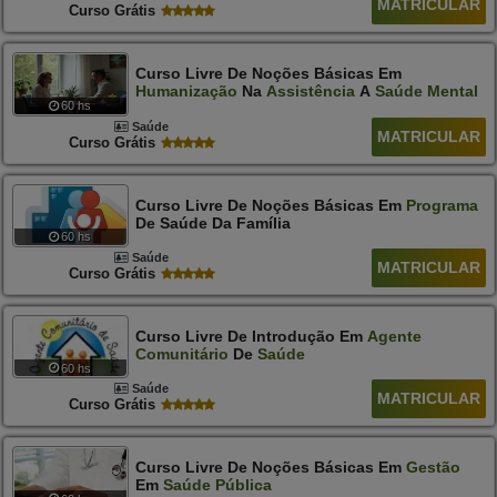
MATRICULAR
Curso Grátis
Curso Livre De Noções Básicas Em
Humanização
Na
Assistência
A
Saúde
Mental
60 hs
Saúde
MATRICULAR
Curso Grátis
Curso Livre De Noções Básicas Em
Programa
De Saúde Da Família
60 hs
Saúde
MATRICULAR
Curso Grátis
Curso Livre De Introdução Em
Agente
Comunitário
De
Saúde
60 hs
Saúde
MATRICULAR
Curso Grátis
Curso Livre De Noções Básicas Em
Gestão
Em
Saúde
Pública