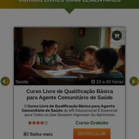
‹
›
Saúde
10 a 60 horas
Curso Livre de Qualificação Básica
para Agente Comunitário de Saúde
O
Curso Livre de Qualificação Básica para Agente
Comunitário de Saúde
da WR Educacional É Essencial
para Todos os Que Desejam Ingressar Ou Aprimorar
Seus Conhecimentos no Campo da Saúde Comunitária.
Curso Gratuito
Este Curso Proporciona Um Entendimento Profundo
das Responsabilidades e Técnicas Necessárias para Ser
Eficaz na Promoção da Saúde Nas Comunidades. ao
MATRICULAR
Saiba mais
Concluir o Curso, os Alunos Poderão Optar Pelo