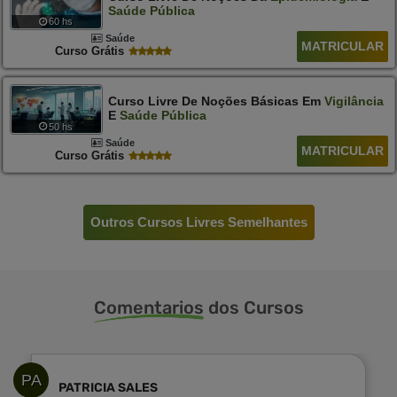
Saúde
Pública
60 hs
Saúde
MATRICULAR
Curso Grátis
Curso Livre De Noções Básicas Em
Vigilância
E
Saúde
Pública
50 hs
Saúde
MATRICULAR
Curso Grátis
Outros Cursos Livres Semelhantes
Comentarios
dos Cursos
PA
PATRICIA SALES