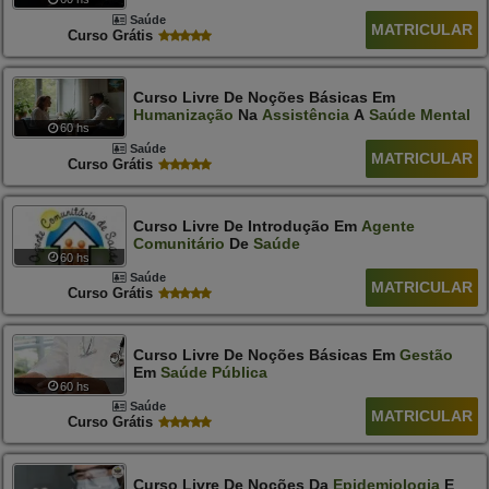
Saúde
MATRICULAR
Curso Grátis
Curso Livre De Noções Básicas Em
Humanização
Na
Assistência
A
Saúde
Mental
60 hs
Saúde
MATRICULAR
Curso Grátis
Curso Livre De Introdução Em
Agente
Comunitário
De
Saúde
60 hs
Saúde
MATRICULAR
Curso Grátis
Curso Livre De Noções Básicas Em
Gestão
Em
Saúde
Pública
60 hs
Saúde
MATRICULAR
Curso Grátis
Curso Livre De Noções Da
Epidemiologia
E