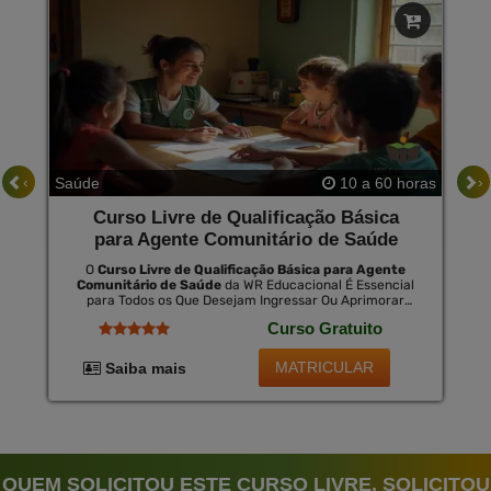
‹
›
Saúde
10 a 60 horas
Curso Livre de Qualificação Básica
para Agente Comunitário de Saúde
O
Curso Livre de Qualificação Básica para Agente
Comunitário de Saúde
da WR Educacional É Essencial
para Todos os Que Desejam Ingressar Ou Aprimorar
Seus Conhecimentos no Campo da Saúde Comunitária.
Curso Gratuito
Este Curso Proporciona Um Entendimento Profundo
das Responsabilidades e Técnicas Necessárias para Ser
Eficaz na Promoção da Saúde Nas Comunidades. ao
MATRICULAR
Saiba mais
Concluir o Curso, os Alunos Poderão Optar Pelo
Certificado Válido em Todo o Brasil, Mediante Uma
Pequena Taxa.
QUEM SOLICITOU ESTE CURSO LIVRE, SOLICITOU