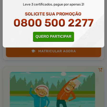
Leve 3 certificados, pague por apenas 2!
Saúde
10 a 60 horas
SOLICITE SUA PROMOÇÃO
Noções Básicas da Promoção da Saúde Mental do Idoso
0800 500 2277
na Atenção Básica
Curso Livre
Curso
Gratuito
QUERO PARTICIPAR
3,0 · Estrelas
CURSO ON-LINE
MATRICULAR AGORA