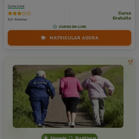
Curso Livre
Curso
Gratuito
3,0 · Estrelas
CURSO ON-LINE
MATRICULAR AGORA
Educação
10 a 60 horas