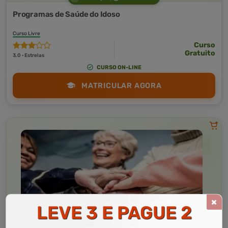
Programas de Saúde do Idoso
Curso Livre
Curso
Gratuito
3,0 · Estrelas
CURSO ON-LINE
MATRICULAR AGORA
LEVE 3 E PAGUE 2