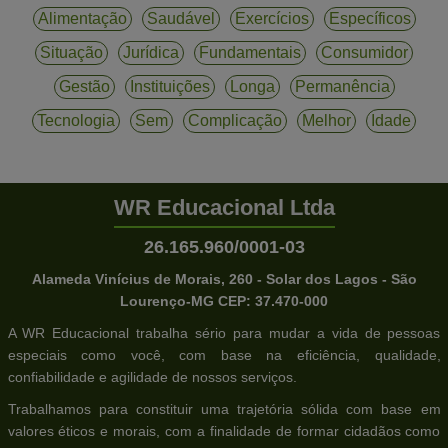
Alimentação
Saudável
Exercícios
Específicos
Situação
Jurídica
Fundamentais
Consumidor
Gestão
Instituições
Longa
Permanência
Tecnologia
Sem
Complicação
Melhor
Idade
WR Educacional Ltda
26.165.960/0001-03
Alameda Vinícius de Morais, 260 - Solar dos Lagos - São
Lourenço-MG CEP: 37.470-000
A WR Educacional trabalha sério para mudar a vida de pessoas
especiais como você, com base na eficiência, qualidade,
confiabilidade e agilidade de nossos serviços.
Trabalhamos para constituir uma trajetória sólida com base em
valores éticos e morais, com a finalidade de formar cidadãos como