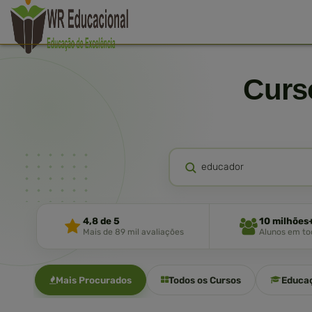
Cur
4,8 de 5
10 milhões
Mais de 89 mil avaliações
Alunos em tod
Mais Procurados
Todos os Cursos
Educa