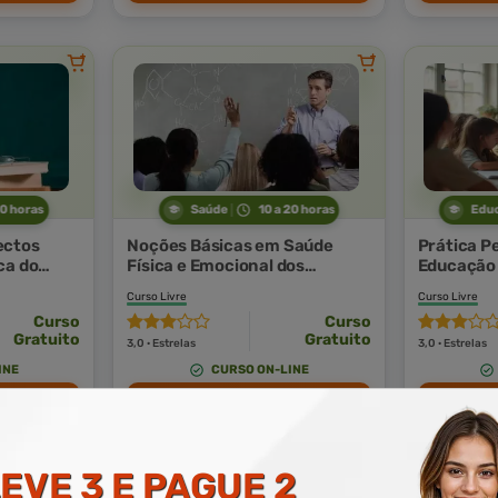
60 horas
Saúde
10 a 20 horas
Edu
ectos
Noções Básicas em Saúde
Prática P
ca do
Física e Emocional dos
Educação 
Educadores
Curso Livre
Curso Livre
Curso
Curso
Gratuito
Gratuito
3,0 · Estrelas
3,0 · Estrelas
INE
CURSO ON-LINE
 AGORA
MATRICULAR AGORA
MA
EVE 3 E PAGUE 2