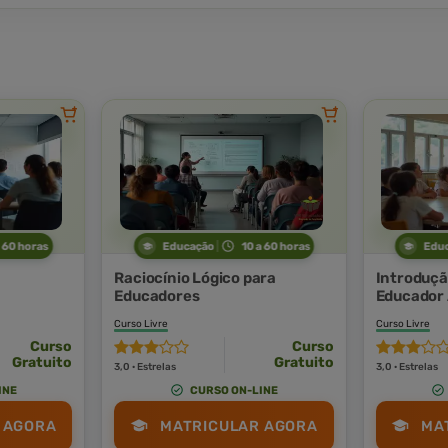
a 60 horas
Educação
10 a 60 horas
Edu
Raciocínio Lógico para
Introduçã
Educadores
Educador 
Curso Livre
Curso Livre
Curso
Curso
Gratuito
Gratuito
3,0 · Estrelas
3,0 · Estrelas
INE
CURSO ON-LINE
 AGORA
MATRICULAR AGORA
MA