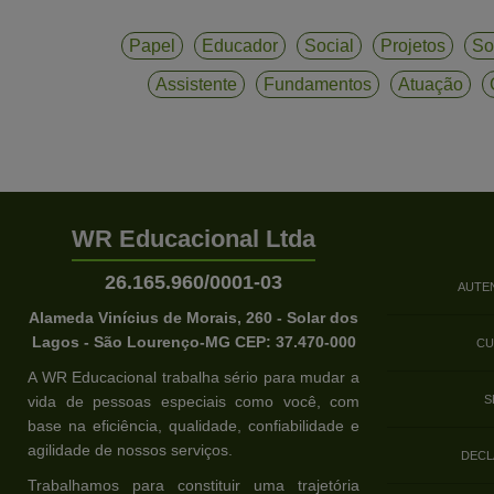
Papel
Educador
Social
Projetos
So
Assistente
Fundamentos
Atuação
WR Educacional Ltda
26.165.960/0001-03
AUTE
Alameda Vinícius de Morais, 260 - Solar dos
Lagos - São Lourenço-MG CEP: 37.470-000
CU
A WR Educacional trabalha sério para mudar a
vida de pessoas especiais como você, com
S
base na eficiência, qualidade, confiabilidade e
agilidade de nossos serviços.
DECL
Trabalhamos para constituir uma trajetória