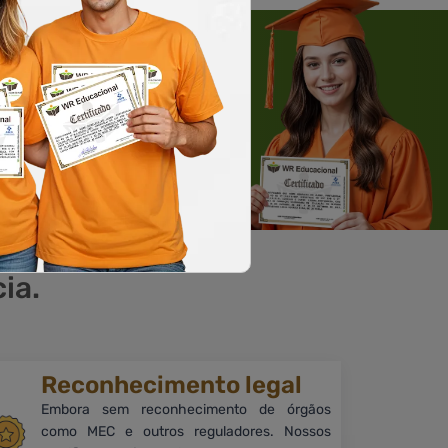
 WHATSAPP
Solicite um WhatsApp
ia.
Reconhecimento legal
Embora sem reconhecimento de órgãos
como MEC e outros reguladores. Nossos