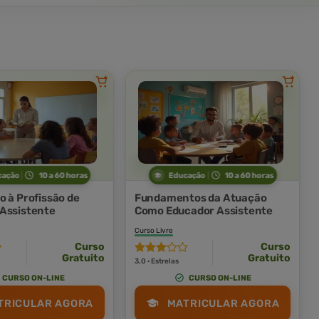
cação
10 a 60 horas
Educação
10 a 60 horas
o à Profissão de
Fundamentos da Atuação
Assistente
Como Educador Assistente
Curso Livre
Curso
Curso
Gratuito
Gratuito
3,0 · Estrelas
CURSO ON-LINE
CURSO ON-LINE
TRICULAR AGORA
MATRICULAR AGORA