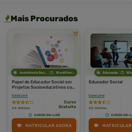
Mais Procurados
Assistência Social
10 a 60 horas
Educação
10 
Papel do Educador Social em
Educador Social
Projetos Socioeducativos com
Crianças e Adolescentes
Curso Livre
Curso Livre
Curso
Gratuito
3,5 · Estrelas
3,5 · Estrelas
CURSO ON-LINE
CURSO ON-L
MATRICULAR AGORA
MATRICULAR