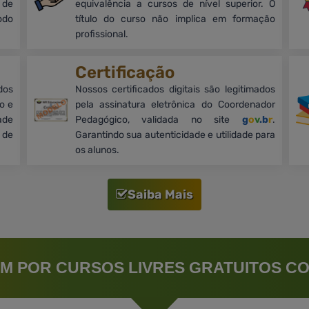
 de
equivalência a cursos de nível superior. O
odo
título do curso não implica em formação
profissional.
Certificação
dos
Nossos certificados digitais são legitimados
o e
pela assinatura eletrônica do Coordenador
ade
Pedagógico, validada no site
g
o
v
.b
r
.
 de
Garantindo sua autenticidade e utilidade para
os alunos.
Saiba Mais
M POR CURSOS LIVRES GRATUITOS CO