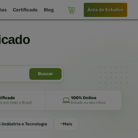
ias
Certificado
Blog
Área de Estudos
icado
Buscar
tificado
100% Online
do em todo o Brasil
Estude no seu ritmo
Indústria e Tecnologia
Mais