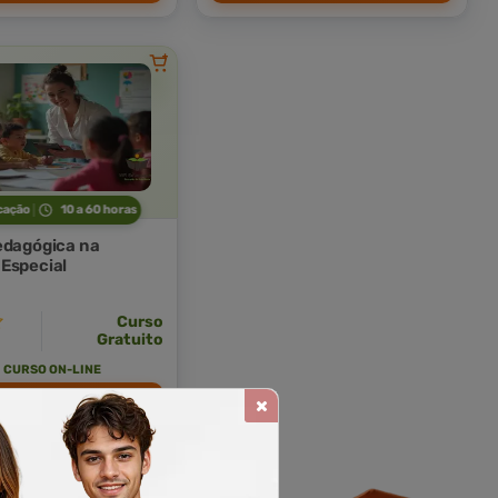
cação
10 a 60 horas
edagógica na
Especial
Curso
Gratuito
CURSO ON-LINE
TRICULAR AGORA