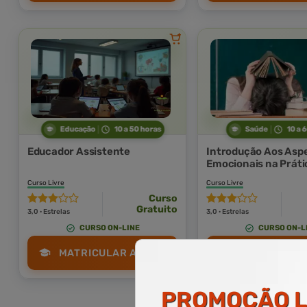
Educação
10 a 50 horas
Saúde
10 a 
Educador Assistente
Introdução Aos Asp
Emocionais na Práti
Educador
Curso Livre
Curso Livre
Curso
Gratuito
3,0 · Estrelas
3,0 · Estrelas
CURSO ON-LINE
CURSO ON-L
MATRICULAR AGORA
MATRICULAR
PROMOÇÃO
L