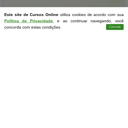
Este site de Cursos Online
utiliza cookies de acordo com sua
Política de Privacidade
, e ao continuar navegando, você
concorda com estas condições.
Concordo
Cursos
Aplicativo
Login
Contato
Curso Livre
10 a 20 horas
Curso Grátis de
Pressupostos Teóricos, Metóricos e Metodológicos da
Educação de Jovens e Adultos
CURSO ON-LINE
DETALHES
MATRICULAR AGORA