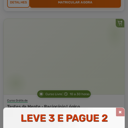
DETALHES
MATRICULAR AGORA
Curso Livre
10 a 30 horas
Curso Grátis de
Testes da Mente - Raciocínio Lógico
LEVE 3 E PAGUE 2
CURSO ON-LINE
DETALHES
MATRICULAR AGORA