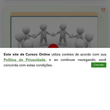
Este site de Cursos Online
utiliza cookies de acordo com sua
Política de Privacidade
, e ao continuar navegando, você
concorda com estas condições.
Concordo
Cursos
Aplicativo
Login
Contato
Religião
10 a 20 horas
Administração Eclesiástica
Curso Livre
Curso
Gratuito
3,0 · Estrelas
CURSO ON-LINE