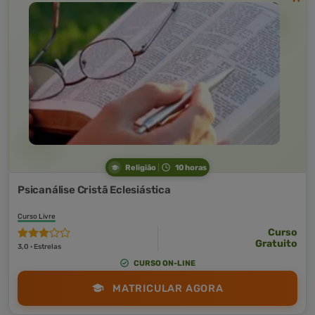
Religião
10 horas
Psicanálise Cristã Eclesiástica
Curso Livre
Curso
Gratuito
3,0 · Estrelas
CURSO ON-LINE
MATRICULAR AGORA