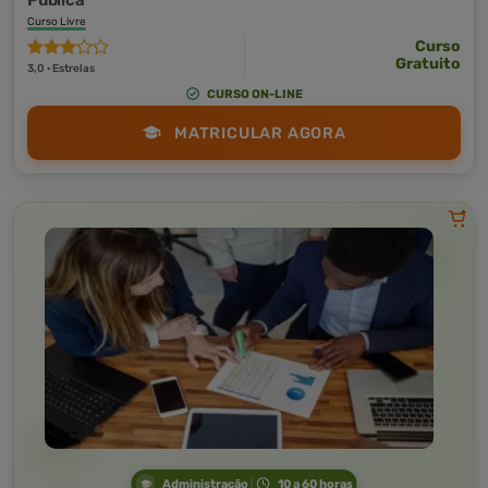
Pública
Curso Livre
Curso
Gratuito
3,0 · Estrelas
CURSO ON-LINE
MATRICULAR AGORA
Administração
10 a 60 horas