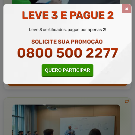
LEVE 3 E PAGUE 2
Segurança Pública
10 a 60 horas
Leve 3 certificados, pague por apenas 2!
Básico em Administração de Trânsito
SOLICITE SUA PROMOÇÃO
0800 500 2277
Curso Livre
Curso
Gratuito
3,0 · Estrelas
CURSO ON-LINE
QUERO PARTICIPAR
MATRICULAR AGORA