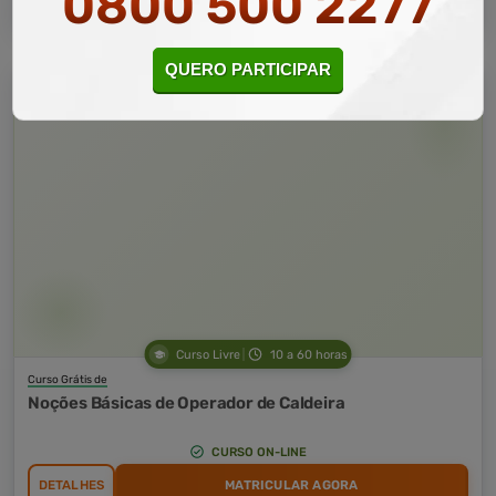
0800 500 2277
QUERO PARTICIPAR
Curso Livre
10 a 60 horas
Curso Grátis de
Noções Básicas de Operador de Caldeira
CURSO ON-LINE
DETALHES
MATRICULAR AGORA