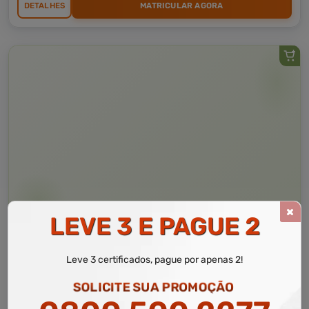
DETALHES
MATRICULAR AGORA
LEVE 3 E PAGUE 2
Curso Livre
10 a 40 horas
Curso Grátis de
Operador de Empilhadeira Retrátil
Leve 3 certificados, pague por apenas 2!
SOLICITE SUA PROMOÇÃO
CURSO ON-LINE
DETALHES
MATRICULAR AGORA