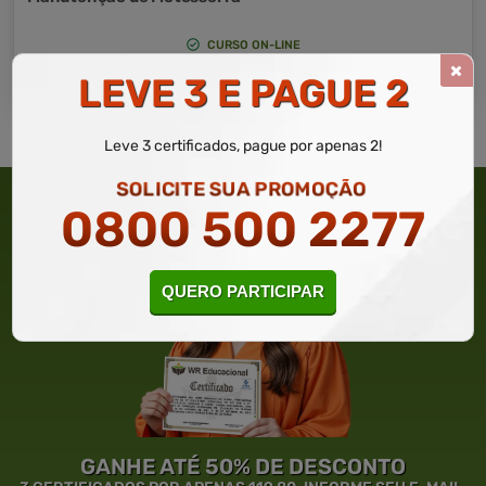
CURSO ON-LINE
DETALHES
MATRICULAR AGORA
LEVE 3 E PAGUE 2
Leve 3 certificados, pague por apenas 2!
SOLICITE SUA PROMOÇÃO
0800 500 2277
QUERO PARTICIPAR
GANHE ATÉ 50% DE DESCONTO