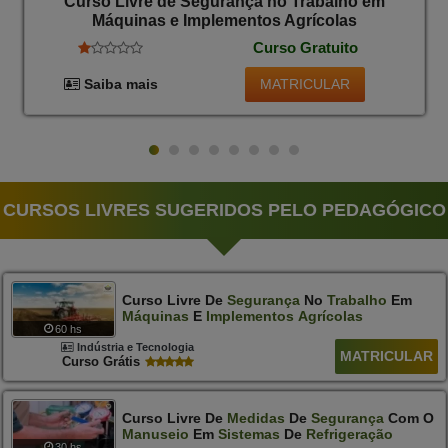
Curso Livre de Segurança no Trabalho em
Máquinas e Implementos Agrícolas
Curso Gratuito
MATRICULAR
Saiba mais
CURSOS LIVRES SUGERIDOS PELO PEDAGÓGICO
Curso Livre De
Segurança
No
Trabalho
Em
Máquinas
E
Implementos
Agrícolas
60 hs
Indústria e Tecnologia
MATRICULAR
Curso Grátis
Curso Livre De
Medidas
De
Segurança
Com O
Manuseio
Em
Sistemas
De
Refrigeração
30 hs