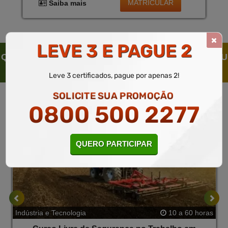
MATRICULAR
Saiba mais
LEVE 3 E PAGUE 2
QUEM SOLICITOU ESTE CURSO LIVRE, SOLICITOU
TAMBÉM
Leve 3 certificados, pague por apenas 2!
SOLICITE SUA PROMOÇÃO
0800 500 2277
QUERO PARTICIPAR
Indústria e Tecnologia
10 a 60 horas