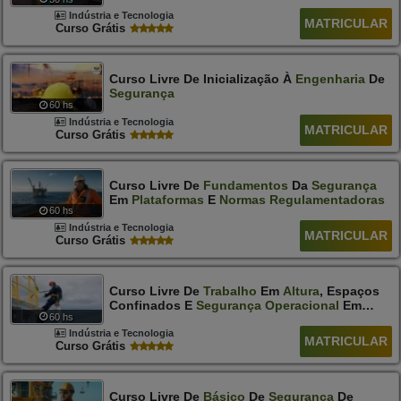
Indústria e Tecnologia
MATRICULAR
Curso Grátis
Curso Livre De Inicialização À
Engenharia
De
Segurança
60 hs
Indústria e Tecnologia
MATRICULAR
Curso Grátis
Curso Livre De
Fundamentos
Da
Segurança
Em
Plataformas
E
Normas
Regulamentadoras
60 hs
Indústria e Tecnologia
MATRICULAR
Curso Grátis
Curso Livre De
Trabalho
Em
Altura
, Espaços
Confinados E
Segurança
Operacional
Em
60 hs
Offshore
Indústria e Tecnologia
MATRICULAR
Curso Grátis
Curso Livre De
Básico
De
Segurança
De