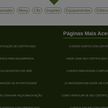
perador
Mesa
Cftv
Inspetor
Equipamentos
Elétri
Páginas Mais Ace
NTICAÇÃO DE CERTIFICADO
CURSOS GRÁTIS COM CERTI
RSOS PARA SUA EMPRESA
ONDE USAR SEU CERTIFICADO
EJA UM INSTRUTOR WRE
CURSOS PARA HORAS COMPLE
ARAÇÃO DE AUTENTICIDADE
10 VANTAGENS EM FAZER UM CU
E COM A WR FAÇA UMA DOAÇÃO
COMO VERIFICAR SE SEU CERTIFIC
S RÁPIDOS COM CERTIFICADO
CURSOS ONLINE COM CERTI