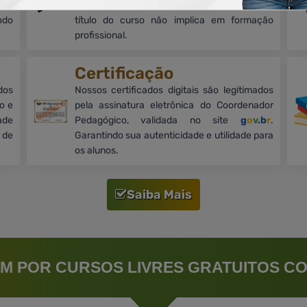
 de
equivalência a cursos de nível superior. O
odo
título do curso não implica em formação
profissional.
Certificação
dos
Nossos certificados digitais são legitimados
o e
pela assinatura eletrônica do Coordenador
ade
Pedagógico, validada no site
g
o
v
.b
r
.
 de
Garantindo sua autenticidade e utilidade para
os alunos.
Saiba Mais
M POR CURSOS LIVRES GRATUITOS CO