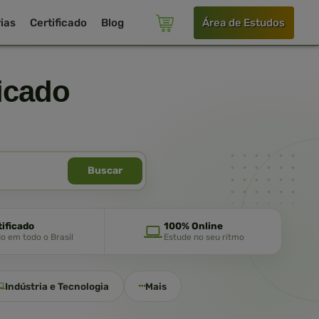
ias
Certificado
Blog
Área de Estudos
icado
Buscar
tificado
100% Online
do em todo o Brasil
Estude no seu ritmo
Indústria e Tecnologia
Mais