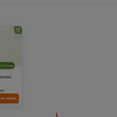
a 60 horas
mentos
INE
LAR AGORA