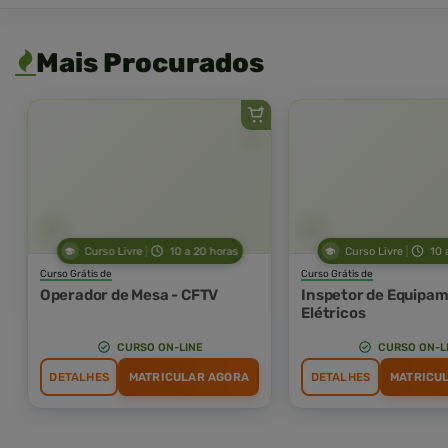
Mais Procurados
Curso Livre
10 a 20 horas
Curso Livre
10 
Curso Grátis de
Curso Grátis de
Operador de Mesa - CFTV
Inspetor de Equipa
Elétricos
CURSO ON-LINE
CURSO ON-L
DETALHES
MATRICULAR AGORA
DETALHES
MATRICU