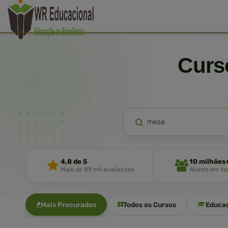
Cur
4,8 de 5
10 milhões
Mais de 89 mil avaliações
Alunos em tod
Mais Procurados
Todos os Cursos
Educa