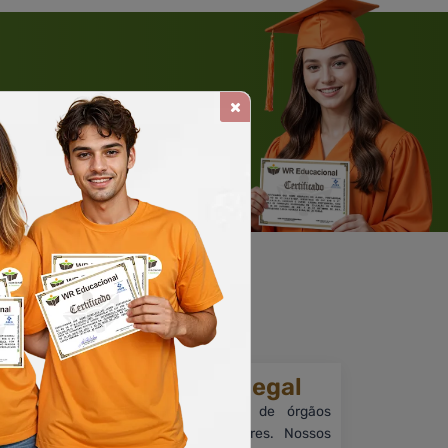
 WHATSAPP
Solicite um WhatsApp
ia.
Reconhecimento legal
Embora sem reconhecimento de órgãos
como MEC e outros reguladores. Nossos