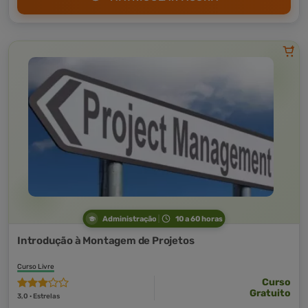
Administração
10 a 60 horas
Introdução à Montagem de Projetos
Curso Livre
Curso
Gratuito
3,0 · Estrelas