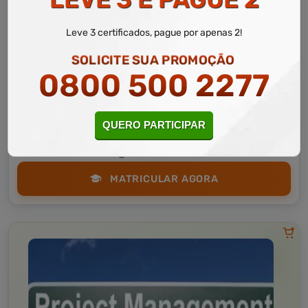
Leve 3 certificados, pague por apenas 2!
SOLICITE SUA PROMOÇÃO
Administração
10 a 60 horas
0800 500 2277
Princípios da Montagem de Projetos
Curso Livre
Curso
QUERO PARTICIPAR
Gratuito
3,0 · Estrelas
CURSO ON-LINE
MATRICULAR AGORA